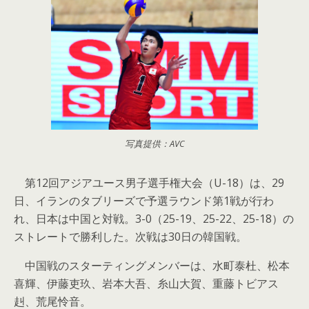
写真提供：AVC
第12回アジアユース男子選手権大会（U-18）は、29
日、イランのタブリーズで予選ラウンド第1戦が行わ
れ、日本は中国と対戦。3-0（25-19、25-22、25-18）の
ストレートで勝利した。次戦は30日の韓国戦。
中国戦のスターティングメンバーは、水町泰杜、松本
喜輝、伊藤吏玖、岩本大吾、糸山大賀、重藤トビアス
赳、荒尾怜音。