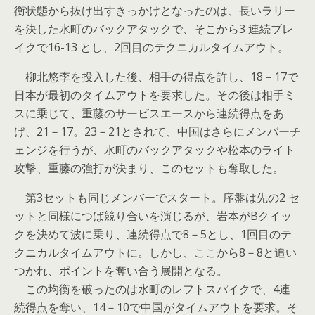
衡状態から抜け出すきっかけとなったのは、長いラリー
を決した水町のバックアタックで、そこから3 連続ブレ
イクで16-13 とし、2回目のテクニカルタイムアウト。
柳北悠李を投入した後、相手の得点を許し、18－17で
日本が最初のタイムアウトを要求した。その後は相手ミ
スに乗じて、重藤のサービスエースから連続得点をあ
げ、21－17。23－21とされて、中国はさらにメンバーチ
ェンジを行うが、水町のバックアタックや松本のライト
攻撃、重藤の強打が決まり、このセットも奪取した。
第3セットも同じメンバーでスタート。序盤は先の2 セ
ットと同様につば競り合いを演じるが、岩本がBクイッ
クを決めて波に乗り、連続得点で8－5とし、1回目のテ
クニカルタイムアウトに。しかし、ここから8－8と追い
つかれ、ポイントを奪い合う展開となる。
この均衡を破ったのは水町のレフトスパイクで、4連
続得点を奪い、14－10で中国がタイムアウトを要求。そ