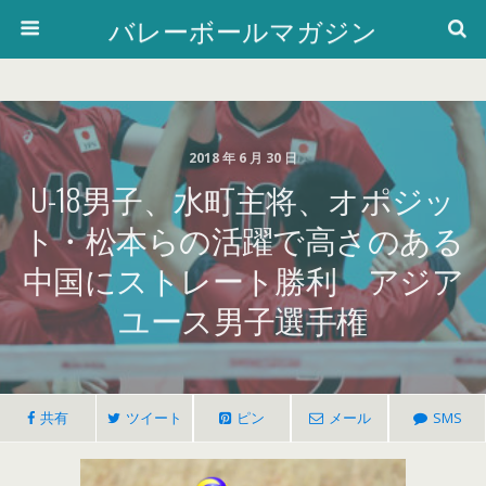
バレーボールマガジン
2018 年 6 月 30 日
U-18男子、水町主将、オポジッ
ト・松本らの活躍で高さのある
中国にストレート勝利 アジア
ユース男子選手権
共有
ツイート
ピン
メール
SMS