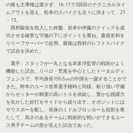
の後も主導権は渡さず、16-11で2回目のテクニカルタイ
ムアウトを迎え、松本のスパイクも次々に決まって、21
－13。
西村駿佑を投入した終盤、岩本や伊藤のクイックを成
功させる確実な守備の下にポイントを重ね、森居史和を
リリーフサーバーで起用。最後は西村のレフトスパイク
で試合を決めた。
選手、スタッフが一丸となる本多洋監督の戦術がよく
機能した試合。リベロ・荒尾を中心としたトータルディ
フェンスで、平均身長195.5㎝の中国を一蹴することがで
きた。昨年のユース世界選手権時と同様、粘り強い守備
からセッターが精度の高いトスを供給し、豊かな跳躍力
を生かした好打をサイドから繰り出す。オポジットには
サウスポーを配し、長身のミドルブロッカーも役割を果
たして、高さのあるチームに戦術的な戦いができるユー
ス男子チームの形が見えた試合であった。