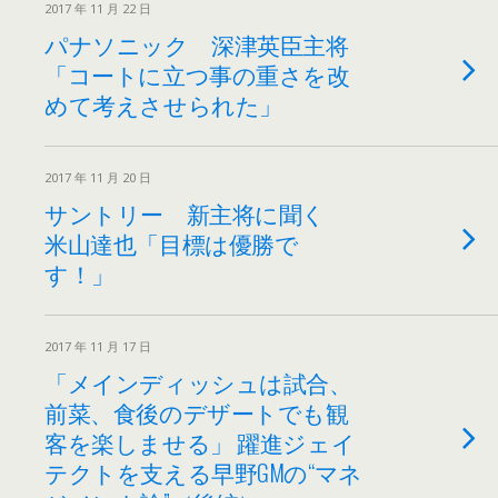
2017 年 11 月 22 日
パナソニック 深津英臣主将
「コートに立つ事の重さを改
めて考えさせられた」
2017 年 11 月 20 日
サントリー 新主将に聞く
米山達也「目標は優勝で
す！」
2017 年 11 月 17 日
「メインディッシュは試合、
前菜、食後のデザートでも観
客を楽しませる」 躍進ジェイ
テクトを支える早野GMの“マネ