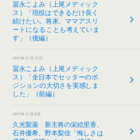
冨永こよみ（上尾メディック
ス）「現役はできるだけ長く
続けたい。将来、ママアスリ
ートになることも考えていま
す」（後編）
2017 年 11 月 13 日
冨永こよみ（上尾メディック
ス）「全日本でセッターのポ
ジションの大切さを実感しま
した」（前編）
2017 年 11 月 8 日
久光製薬 新主将の栄絵里香、
石井優希、野本梨佳「悔しさは