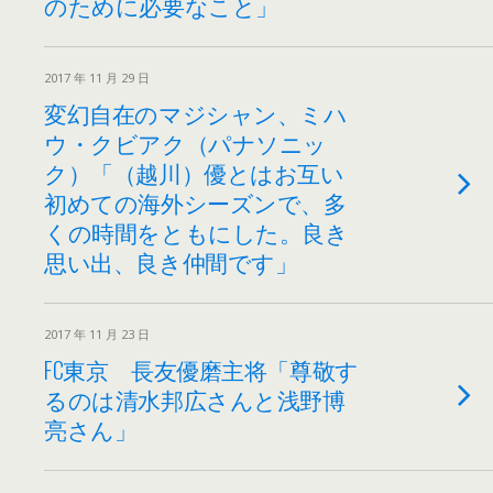
のために必要なこと」
2017 年 11 月 29 日
変幻自在のマジシャン、ミハ
ウ・クビアク（パナソニッ
ク）「（越川）優とはお互い
初めての海外シーズンで、多
くの時間をともにした。良き
思い出、良き仲間です」
2017 年 11 月 23 日
FC東京 長友優磨主将「尊敬す
るのは清水邦広さんと浅野博
亮さん」