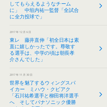
してもらえるようなチーム
に」 中垣内祐一監督「全試合
に全力投球で」
2017 年 12 月 6 日
東レ 藤井直伸「初全日本は素
直に嬉しかったです。尊敬す
る選手は、中学の頃は朝長孝
介さんでした」
2017 年 11 月 30 日
世界を魅了するウィングスパ
イカー ミハウ・クビアク
「石川祐希選手と柳田将洋選手
へ そしてパナソニック優勝