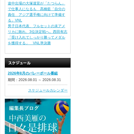
途中出場の大塚達宣が「たつらん」
で仕事人になるも 髙橋藍「自分の
責任 アジア選手権に向けて準備す
る」VNL
男子日本代表、フルセットの末アメ
リカに敗れ、3位決定戦へ。西田有志
「受け入れてしっかり勝ってメダル
を獲得する」 VNL準決勝
2026年8月のバレーボール番組
期間：2026.08.01 ～ 2026.08.31
スケジュールカレンダー