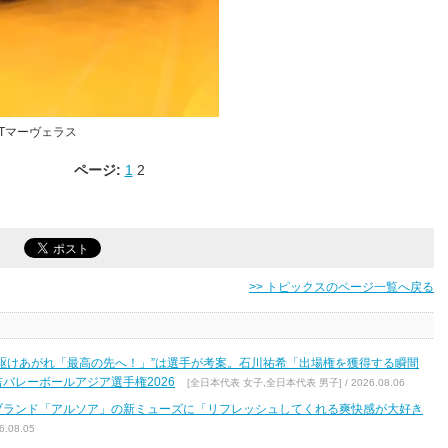
Tマーヴェラス
ページ:
1
2
>> トピックスのページ一覧へ戻る
駆けあがれ「最高の先へ！」”は選手が考案。石川祐希「出場権を獲得する瞬間
バレーボールアジア選手権2026
[全日本代表 女子,全日本代表 男子] / 2026.08.06
ブランド「アルソア」の新ミューズに「リフレッシュしてくれる爽快感が大好き
.08.05