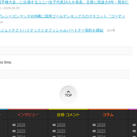
区選手権大会」に出場するユニバ女子代表14人を発表。主将に筑波大4年・熊谷仁
2026.08.05
7 プレシーズンマッチin沖縄に琉球ゴールデンキングスのマスコット『ゴーディ
04
式会社ジェイテクトハイテックとオフィシャルパートナー契約を締結
[SV男
is time.
2026
2026
2026
2025
2025
2025