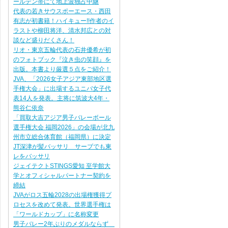
ールデン帯にて地上波独占中継
代表の若きサウスポーエース・西田
有志が初書籍！ハイキュー!!作者のイ
ラストや柳田将洋、清水邦広との対
談など盛りだくさん！
リオ・東京五輪代表の石井優希が初
のフォトブック『泣き虫の笑顔』を
出版。本書より厳選５点をご紹介！
JVA、「2026女子アジア東部地区選
手権大会」に出場するユニバ女子代
表14人を発表。主将に筑波大4年・
熊谷仁依奈
「買取大吉アジア男子バレーボール
選手権大会 福岡2026」の会場が北九
州市立総合体育館（福岡県）に決定
JT深津が髪バッサリ サーブでも東
レをバッサリ
ジェイテクトSTINGS愛知 至学館大
学とオフィシャルパートナー契約を
締結
JVAがロス五輪2028の出場権獲得プ
ロセスを改めて発表。世界選手権は
「ワールドカップ」に名称変更
男子バレー2年ぶりのメダルならず