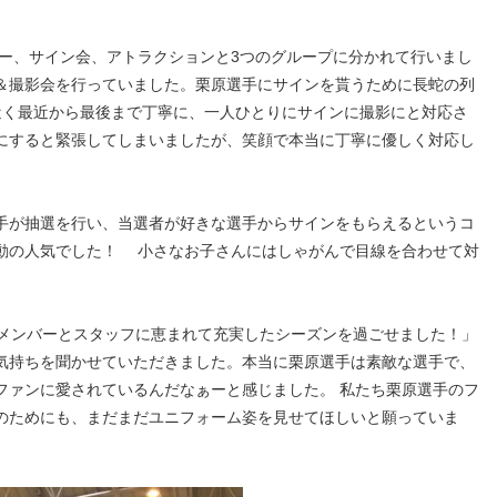
ョー、サイン会、アトラクションと3つのグループに分かれて行いまし
＆撮影会を行っていました。栗原選手にサインを貰うために長蛇の列
近く最近から最後まで丁寧に、一人ひとりにサインに撮影にと対応さ
にすると緊張してしまいましたが、笑顔で本当に丁寧に優しく対応し
。
手が抽選を行い、当選者が好きな選手からサインをもらえるというコ
動の人気でした！ 小さなお子さんにはしゃがんで目線を合わせて対
のメンバーとスタッフに恵まれて充実したシーズンを過ごせました！」
気持ちを聞かせていただきました。本当に栗原選手は素敵な選手で、
ファンに愛されているんだなぁーと感じました。 私たち栗原選手のフ
のためにも、まだまだユニフォーム姿を見せてほしいと願っていま