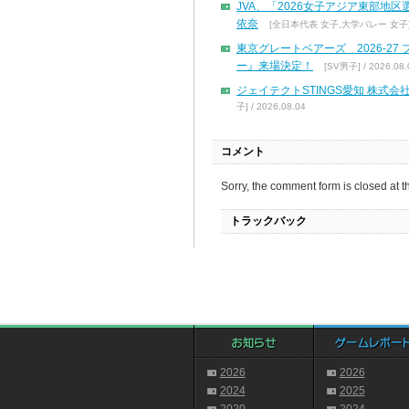
JVA、「2026女子アジア東部地
依奈
[全日本代表 女子,大学バレー 女子] / 
東京グレートベアーズ 2026-2
ー』来場決定！
[SV男子] / 2026.08.
ジェイテクトSTINGS愛知 株
子] / 2026.08.04
コメント
Sorry, the comment form is closed at th
トラックバック
2026
2026
2024
2025