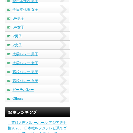
全日本代表 男子
全日本代表 女子
SV男子
SV女子
V男子
V女子
大学バレー 男子
大学バレー 女子
高校バレー 男子
高校バレー 女子
ビーチバレー
Others
「買取大吉 バレーボール アジア選手
権2026」 日本戦をフジテレビ系でゴ