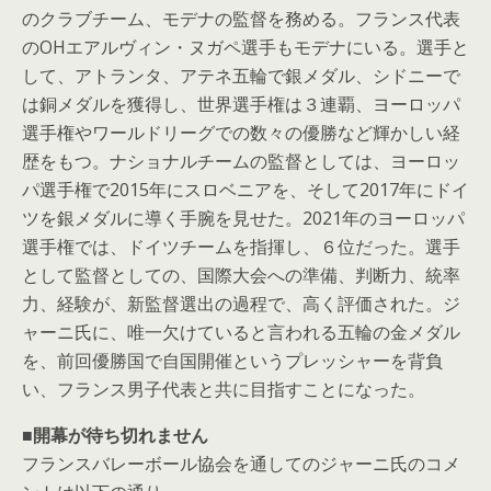
のクラブチーム、モデナの監督を務める。フランス代表
のOHエアルヴィン・ヌガペ選手もモデナにいる。選手と
して、アトランタ、アテネ五輪で銀メダル、シドニーで
は銅メダルを獲得し、世界選手権は３連覇、ヨーロッパ
選手権やワールドリーグでの数々の優勝など輝かしい経
歴をもつ。ナショナルチームの監督としては、ヨーロッ
パ選手権で2015年にスロベニアを、そして2017年にドイ
ツを銀メダルに導く手腕を見せた。2021年のヨーロッパ
選手権では、ドイツチームを指揮し、６位だった。選手
として監督としての、国際大会への準備、判断力、統率
力、経験が、新監督選出の過程で、高く評価された。ジ
ャーニ氏に、唯一欠けていると言われる五輪の金メダル
を、前回優勝国で自国開催というプレッシャーを背負
い、フランス男子代表と共に目指すことになった。
■開幕が待ち切れません
フランスバレーボール協会を通してのジャーニ氏のコメ