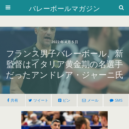
バレーボールマガジン
2022 年 4 月 5 日
フランス男子バレーボール、新
監督はイタリア黄金期の名選手
だったアンドレア・ジャーニ氏
共有
ツイート
ピン
メール
SMS