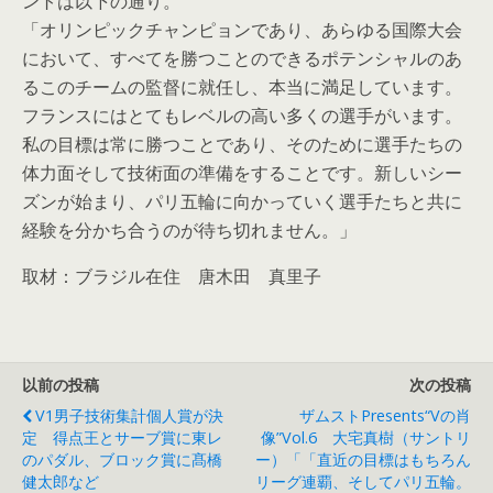
ントは以下の通り。
「オリンピックチャンピョンであり、あらゆる国際大会
において、すべてを勝つことのできるポテンシャルのあ
るこのチームの監督に就任し、本当に満足しています。
フランスにはとてもレベルの高い多くの選手がいます。
私の目標は常に勝つことであり、そのために選手たちの
体力面そして技術面の準備をすることです。新しいシー
ズンが始まり、パリ五輪に向かっていく選手たちと共に
経験を分かち合うのが待ち切れません。」
取材：ブラジル在住 唐木田 真里子
以前の投稿
次の投稿
V1男子技術集計個人賞が決
ザムストPresents“Vの肖
定 得点王とサーブ賞に東レ
像”vol.6 大宅真樹（サントリ
のパダル、ブロック賞に髙橋
ー）「「直近の目標はもちろん
健太郎など
リーグ連覇、そしてパリ五輪。