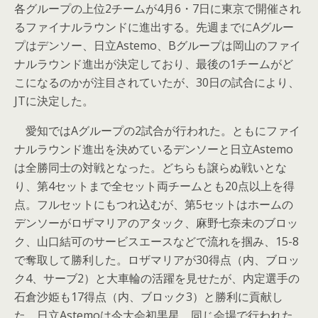
各グループの上位2チームが4月6・7日に東京で開催され
るファイナルラウンドに進出する。先週までにAグルー
プはデンソー、日立Astemo、Bグループは岡山のファイ
ナルラウンド進出が決定しており、最後の1チームがど
こになるのかが注目されていたが、30日の試合により、
JTに決定した。
愛知ではAグループの2試合が行われた。ともにファイ
ナルラウンド進出を決めているデンソーと日立Astemo
は全勝同士の対戦となった。どちらも譲らぬ戦いとな
り、第4セットまで全セット両チームとも20点以上を得
点。フルセットにもつれ込むが、第5セットはホームの
デンソーがロザマリアのアタック、麻野七奈未のブロッ
ク、山口結可のサービスエースなどで流れを掴み、15-8
で奪取して勝利した。ロザマリアが30得点（内、ブロッ
ク4、サーブ2）と大車輪の活躍を見せたが、内定選手の
石倉沙姫も17得点（内、ブロック3）と勝利に貢献し
た。日立Astemoは今大会初黒星。同じ会場で行われた