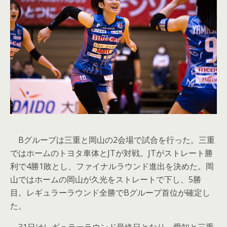
Bグループは三重と岡山の2会場で試合を行った。三重
ではホームのトヨタ車体とJTが対戦。JTがストレート勝
利で4勝1敗とし、ファイナルラウンド進出を決めた。岡
山ではホームの岡山が久光をストレートで下し、5勝
目。レギュラーラウンド全勝でBグループ首位が確定し
た。