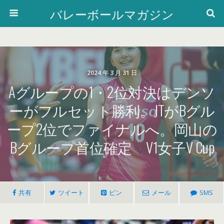
バレーボールマガジン
2024 年 3 月 31 日
Aグループの1・2位対決はデンソ
ーがフルセット勝利。JTがBグル
ープ2位でファイナルへ。岡山の
Bグループ首位確定 V1女子V Cup
共有
ツイート
ピン
メール
SMS