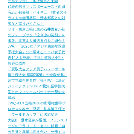
ールデン帯にて地上波独占中継
代表の若きサウスポーエース・西田
有志が初書籍！ハイキュー!!作者のイ
ラストや柳田将洋、清水邦広との対
談など盛りだくさん！
リオ・東京五輪代表の石井優希が初
のフォトブック『泣き虫の笑顔』を
出版。本書より厳選５点をご紹介！
JVA、「2026女子アジア東部地区選
手権大会」に出場するユニバ女子代
表14人を発表。主将に筑波大4年・
熊谷仁依奈
「買取大吉アジア男子バレーボール
選手権大会 福岡2026」の会場が北九
州市立総合体育館（福岡県）に決定
ジェイテクトSTINGS愛知 至学館大
学とオフィシャルパートナー契約を
締結
JVAがロス五輪2028の出場権獲得プ
ロセスを改めて発表。世界選手権は
「ワールドカップ」に名称変更
大阪B 垂水優芽が退団。フランスリ
ーグのアラゴ・ド・セトに移籍「自
分自身と真摯に向き合い、一歩ずつ