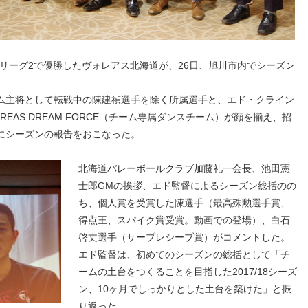
ンジリーグ2で優勝したヴォレアス北海道が、26日、旭川市内でシーズン
ム主将として転戦中の陳建禎選手を除く所属選手と、エド・クライン
EAS DREAM FORCE（チーム専属ダンスチーム）が顔を揃え、招
にシーズンの報告をおこなった。
北海道バレーボールクラブ加藤礼一会長、池田憲
士郎GMの挨拶、エド監督によるシーズン総括のの
ち、個人賞を受賞した陳選手（最高殊勲選手賞、
得点王、スパイク賞受賞。動画での登場）、白石
啓丈選手（サーブレシーブ賞）がコメントした。
エド監督は、初めてのシーズンの総括として「チ
ームの土台をつくることを目指した2017/18シーズ
ン、10ヶ月でしっかりとした土台を築けた」と振
り返った。