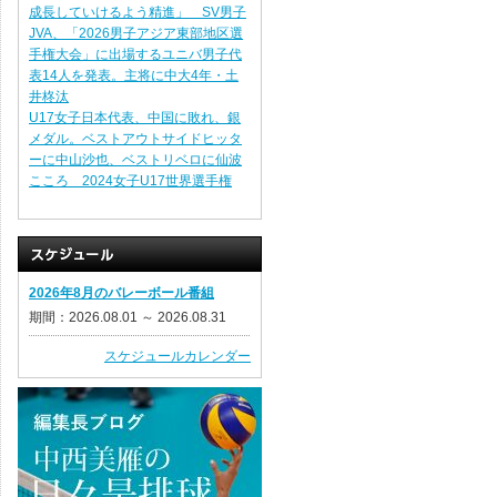
成長していけるよう精進」 SV男子
JVA、「2026男子アジア東部地区選
手権大会」に出場するユニバ男子代
表14人を発表。主将に中大4年・土
井柊汰
U17女子日本代表、中国に敗れ、銀
メダル。ベストアウトサイドヒッタ
ーに中山沙也、ベストリベロに仙波
こころ 2024女子U17世界選手権
2026年8月のバレーボール番組
期間：2026.08.01 ～ 2026.08.31
スケジュールカレンダー