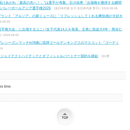
駆けあがれ「最高の先へ！」”は選手が考案。石川祐希「出場権を獲得する瞬間
バレーボールアジア選手権2026
[全日本代表 女子,全日本代表 男子] / 2026.08.06
ブランド「アルソア」の新ミューズに「リフレッシュしてくれる爽快感が大好き
.08.05
区選手権大会」に出場するユニバ女子代表14人を発表。主将に筑波大4年・熊谷仁
2026.08.05
7 プレシーズンマッチin沖縄に琉球ゴールデンキングスのマスコット『ゴーディ
04
式会社ジェイテクトハイテックとオフィシャルパートナー契約を締結
[SV男
is time.