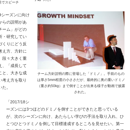
語でスピーチ
19シーズンに向け
からの説明があ
チーム」がどの
析・研究してい
づくりにどう反
考え方、方針に
、段々大きく重
え、「成長して
こと、大きな成
チーム方針説明の際に登場した「ドミノ」。手前のもの
い考え方を取り
は厚さ5mm程度の小ささだが、最終的に奥の重いドミノ
（重さ約50kg）まで倒すことが出来る様子が動画で披露
いた。
された。
「2017/18シ
ーズンには3つほどのドミノを倒すことができたと思っている
が、次のシーズンに向け、あたらしい学びの手法を取り入れ、ひ
とつひとつドミノを倒して目標達成するところを見せたい。第一