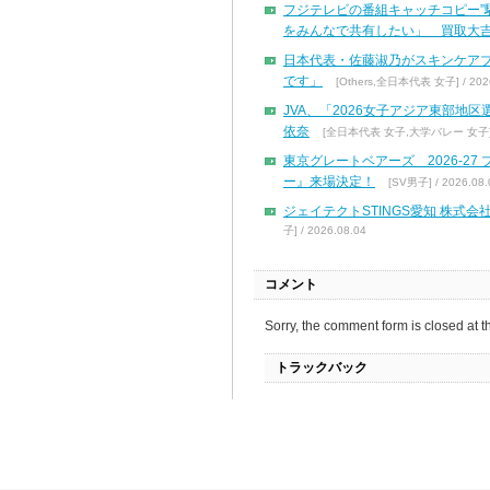
フジテレビの番組キャッチコピー”
をみんなで共有したい」 買取大吉
日本代表・佐藤淑乃がスキンケア
です」
[Others,全日本代表 女子] / 2026
JVA、「2026女子アジア東部地
依奈
[全日本代表 女子,大学バレー 女子] / 
東京グレートベアーズ 2026-2
ー』来場決定！
[SV男子] / 2026.08.
ジェイテクトSTINGS愛知 株
子] / 2026.08.04
コメント
Sorry, the comment form is closed at th
トラックバック