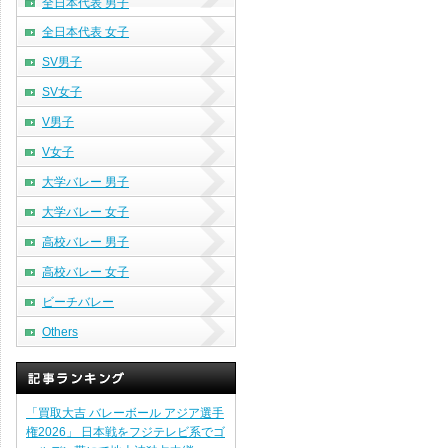
全日本代表 男子
全日本代表 女子
SV男子
SV女子
V男子
V女子
大学バレー 男子
大学バレー 女子
高校バレー 男子
高校バレー 女子
ビーチバレー
Others
「買取大吉 バレーボール アジア選手
権2026」 日本戦をフジテレビ系でゴ