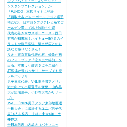
ンプ『ハイキュー!! スクールアイコ
ンスタンプコレクション』が
「FUNCO」本店サイトに登場
「買取大吉 バレーボール アジア選手
権2026」 日本戦をフジテレビ系でゴ
ールデン帯にて地上波独占中継
代表の若きサウスポーエース・西田
有志が初書籍！ハイキュー!!作者のイ
ラストや柳田将洋、清水邦広との対
談など盛りだくさん！
リオ・東京五輪代表の石井優希が初
のフォトブック『泣き虫の笑顔』を
出版。本書より厳選５点をご紹介！
JT深津が髪バッサリ サーブでも東
レをバッサリ
男子日本代表、VNL準決勝アメリカ
戦に向けて出場選手を変更。山内晶
大が出場選手、小野寺太志がリザー
ブに
JVA、「2026男子アジア東部地区選
手権大会」に出場するユニバ男子代
表14人を発表。主将に中大4年・土
井柊汰
全日本代表山内晶大（パナソニッ