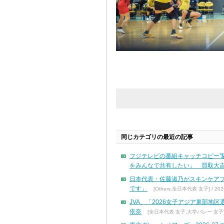
同じカテゴリの最近の記事
フジテレビの番組キャッチコピー”
をみんなで共有したい」 買取大吉
日本代表・佐藤淑乃がスキンケア
です」
[Others,全日本代表 女子] / 2026
JVA、「2026女子アジア東部地
依奈
[全日本代表 女子,大学バレー 女子] / 