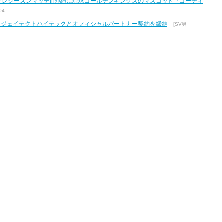
7 プレシーズンマッチin沖縄に琉球ゴールデンキングスのマスコット『ゴーディ
04
式会社ジェイテクトハイテックとオフィシャルパートナー契約を締結
[SV男