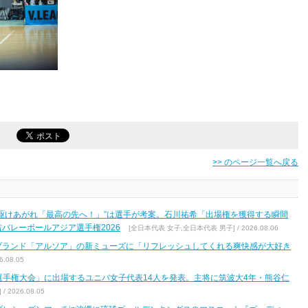
>> のページ一覧へ戻る
駆けあがれ「最高の先へ！」”は選手が考案。石川祐希「出場権を獲得する瞬間
バレーボールアジア選手権2026
[全日本代表 女子,全日本代表 男子] / 2026.08.06
ブランド「アルソア」の新ミューズに「リフレッシュしてくれる爽快感が大好き
.08.05
区選手権大会」に出場するユニバ女子代表14人を発表。主将に筑波大4年・熊谷仁
2026.08.05