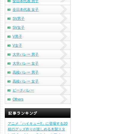
全日本代表 男子
全日本代表 女子
SV男子
SV女子
V男子
V女子
大学バレー 男子
大学バレー 女子
高校バレー 男子
高校バレー 女子
ビーチバレー
Others
アニメ「ハイキュー!!」に登場する20
校のグッズ作りが楽しめる木製スタ