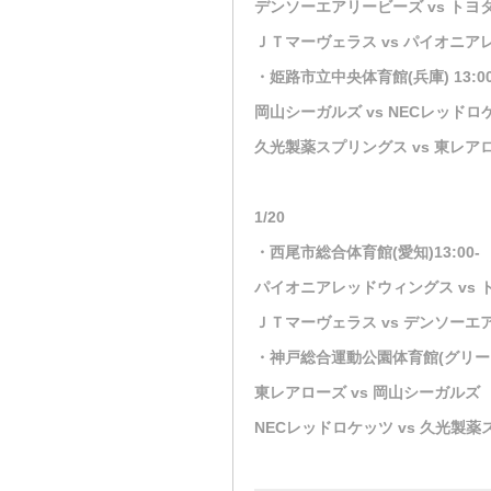
デンソーエアリービーズ vs ト
ＪＴマーヴェラス vs パイオニ
・姫路市立中央体育館(兵庫) 13:00
岡山シーガルズ vs NECレッドロ
久光製薬スプリングス vs 東レア
1/20
・西尾市総合体育館(愛知)13:00-
パイオニアレッドウィングス vs
ＪＴマーヴェラス vs デンソーエ
・神戸総合運動公園体育館(グリーンア
東レアローズ vs 岡山シーガルズ
NECレッドロケッツ vs 久光製