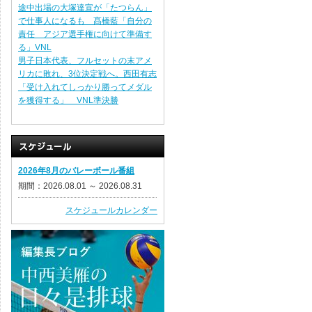
途中出場の大塚達宣が「たつらん」
で仕事人になるも 髙橋藍「自分の
責任 アジア選手権に向けて準備す
る」VNL
男子日本代表、フルセットの末アメ
リカに敗れ、3位決定戦へ。西田有志
「受け入れてしっかり勝ってメダル
を獲得する」 VNL準決勝
2026年8月のバレーボール番組
期間：2026.08.01 ～ 2026.08.31
スケジュールカレンダー