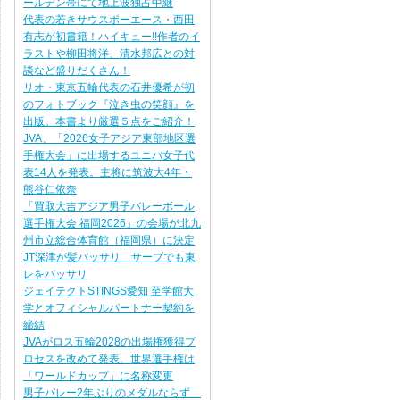
ールデン帯にて地上波独占中継
代表の若きサウスポーエース・西田
有志が初書籍！ハイキュー!!作者のイ
ラストや柳田将洋、清水邦広との対
談など盛りだくさん！
リオ・東京五輪代表の石井優希が初
のフォトブック『泣き虫の笑顔』を
出版。本書より厳選５点をご紹介！
JVA、「2026女子アジア東部地区選
手権大会」に出場するユニバ女子代
表14人を発表。主将に筑波大4年・
熊谷仁依奈
「買取大吉アジア男子バレーボール
選手権大会 福岡2026」の会場が北九
州市立総合体育館（福岡県）に決定
JT深津が髪バッサリ サーブでも東
レをバッサリ
ジェイテクトSTINGS愛知 至学館大
学とオフィシャルパートナー契約を
締結
JVAがロス五輪2028の出場権獲得プ
ロセスを改めて発表。世界選手権は
「ワールドカップ」に名称変更
男子バレー2年ぶりのメダルならず