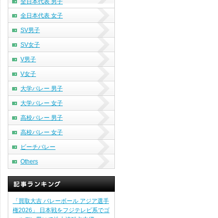
全日本代表 男子
全日本代表 女子
SV男子
SV女子
V男子
V女子
大学バレー 男子
大学バレー 女子
高校バレー 男子
高校バレー 女子
ビーチバレー
Others
「買取大吉 バレーボール アジア選手
権2026」 日本戦をフジテレビ系でゴ