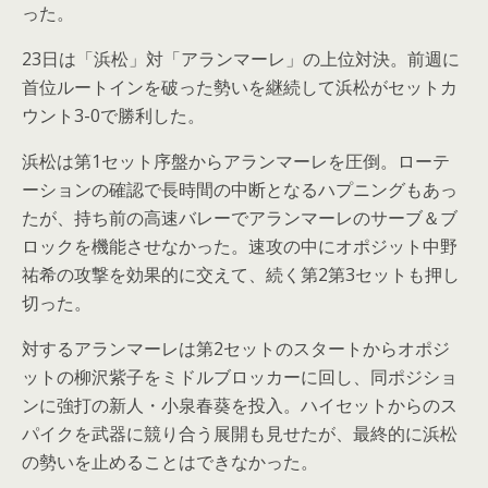
った。
23日は「浜松」対「アランマーレ」の上位対決。前週に
首位ルートインを破った勢いを継続して浜松がセットカ
ウント3-0で勝利した。
浜松は第1セット序盤からアランマーレを圧倒。ローテ
ーションの確認で長時間の中断となるハプニングもあっ
たが、持ち前の高速バレーでアランマーレのサーブ＆ブ
ロックを機能させなかった。速攻の中にオポジット中野
祐希の攻撃を効果的に交えて、続く第2第3セットも押し
切った。
対するアランマーレは第2セットのスタートからオポジ
ットの柳沢紫子をミドルブロッカーに回し、同ポジショ
ンに強打の新人・小泉春葵を投入。ハイセットからのス
パイクを武器に競り合う展開も見せたが、最終的に浜松
の勢いを止めることはできなかった。