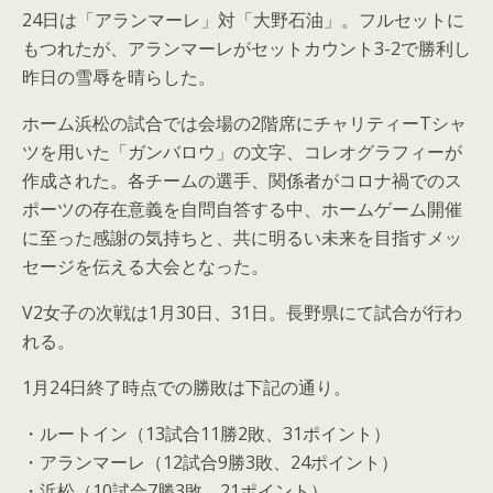
24日は「アランマーレ」対「大野石油」。フルセットに
もつれたが、アランマーレがセットカウント3-2で勝利し
昨日の雪辱を晴らした。
ホーム浜松の試合では会場の2階席にチャリティーTシャ
ツを用いた「ガンバロウ」の文字、コレオグラフィーが
作成された。各チームの選手、関係者がコロナ禍でのス
ポーツの存在意義を自問自答する中、ホームゲーム開催
に至った感謝の気持ちと、共に明るい未来を目指すメッ
セージを伝える大会となった。
V2女子の次戦は1月30日、31日。長野県にて試合が行わ
れる。
1月24日終了時点での勝敗は下記の通り。
・ルートイン（13試合11勝2敗、31ポイント）
・アランマーレ（12試合9勝3敗、24ポイント）
・浜松（10試合7勝3敗、21ポイント）