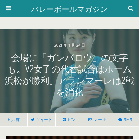
バレーボールマガジン
2021 年 1 月 24 日
会場に「ガンバロウ」の文字
も。V2女子の代替試合はホーム
浜松が勝利。アランマーレは2戦
を消化
共有
ツイート
ピン
メール
SMS