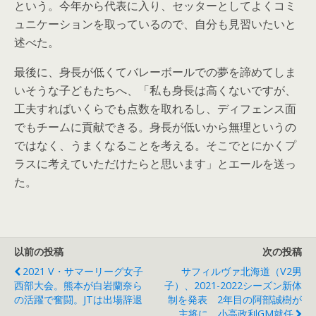
という。今年から代表に入り、セッターとしてよくコミ
ュニケーションを取っているので、自分も見習いたいと
述べた。
最後に、身長が低くてバレーボールでの夢を諦めてしま
いそうな子どもたちへ、「私も身長は高くないですが、
工夫すればいくらでも点数を取れるし、ディフェンス面
でもチームに貢献できる。身長が低いから無理というの
ではなく、うまくなることを考える。そこでとにかくプ
ラスに考えていただけたらと思います」とエールを送っ
た。
以前の投稿
次の投稿
2021 V・サマーリーグ女子
サフィルヴァ北海道（V2男
西部大会。熊本が白岩蘭奈ら
子）、2021-2022シーズン新体
の活躍で奮闘。JTは出場辞退
制を発表 2年目の阿部誠樹が
主将に 小高政利GM就任