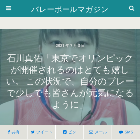
バレーボールマガジン
2021 年 7 月 3 日
石川真佑「東京でオリンピック
が開催されるのはとても嬉し
い。 この状況で、自分のプレー
で少しでも皆さんが元気になる
ように」
共有
ツイート
ピン
メール
SMS