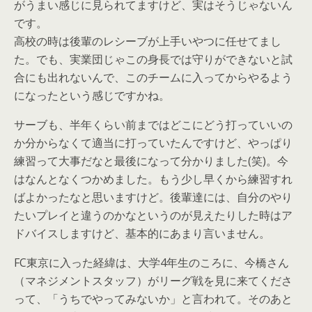
がうまい感じに見られてますけど、実はそうじゃないん
です。
高校の時は後輩のレシーブが上手いやつに任せてまし
た。でも、実業団じゃこの身長では守りができないと試
合にも出れないんで、このチームに入ってからやるよう
になったという感じですかね。
サーブも、半年くらい前まではどこにどう打っていいの
か分からなくて適当に打っていたんですけど、やっぱり
練習って大事だなと最後になって分かりました(笑)。今
はなんとなくつかめました。もう少し早くから練習すれ
ばよかったなと思いますけど。後輩達には、自分のやり
たいプレイと違うのかなというのが見えたりした時はア
ドバイスしますけど、基本的にあまり言いません。
FC東京に入った経緯は、大学4年生のころに、今橋さん
（マネジメントスタッフ）がリーグ戦を見に来てくださ
って、「うちでやってみないか」と言われて。そのあと