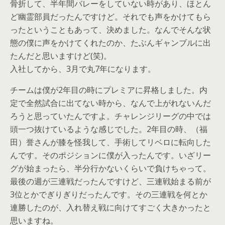
骨折して、半年間バレーをしていない時があり、ほとん
ど幽霊部員だったんですけど。それでも声をかけてもら
ったということもあって、決めました。なんでそんな状
態の僕に声をかけてくれたのか、たぶんギャンブルに出
たんだと思いますけど(笑)。
入社してから、3月で丸7年になります。
チームは僕が2年目の時にプレミアに昇格しました。内
定で全然試合に出てない時から、なんで上がれないんだ
ろうと思っていたんですよ。チャレンジリーグの中では
頭一つ抜けているような感じでした。2年目の時、（福
田）誉さんが膝を怪我して、手術してリベロに転向した
んです。そのポジションに僕が入ったんです。いざリー
グが始まったら、半分行かないくらいで負けちゃって。
最後の週が三連戦だったんですけど、三連戦始まる前が
3位とかでぎりぎりだったんです。その三連戦を何とか
連勝したのが、入れ替え戦に向けてすごく大きかったと
思いますね。