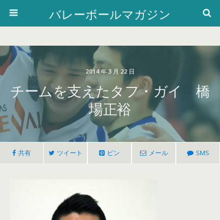
バレーボールマガジン
2014 年 3 月 22 日
チームを支えたタフ・ガイ 橋
場正裕
共有
ツイート
ピン
メール
SMS