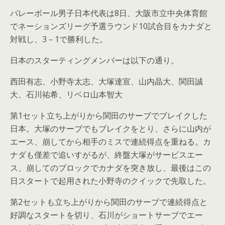
バレーボール男子日本代表は8日、大阪市立中央体育館
でネーションズリーグ予選ラウンド10試合目をカナダと
対戦し、3－1で勝利した。
日本のスターティングメンバーは以下の通り。
西田有志、小野寺太志、大塚達宣、山内晶大、関田誠
大、石川祐希、リベロ山本智大
第1セット立ち上がりから関田のサーブでブレイクした
日本。大塚のサーブでもブレイクをとり、さらに山内が
エース、崩してから相手のミスで連続得点を重ねる。カ
ナダも僅差で追いすがるが、終盤大塚がサービスエー
ス、崩してのブロックでカナダを突き放し、最後はこの
日スタートで起用された小野寺のクイックで先取した。
第2セットも立ち上がりから関田のサーブで連続得点と
好調なスタートを切り、石川がショートサーブでエー