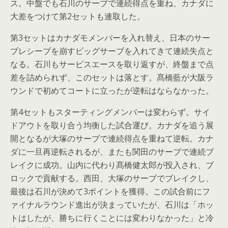
ス。中盤でも石川のサーブで連続得点を重ね、カナダに
大差をつけて第2セットも連取した。
第3セットはカナダモメンバーを入れ替え、日本のサー
ブレシーブを崩すビッグサーブを入れてきて連続失点と
なる。石川もサービスエースを取り返すが、終盤まで点
差を詰められず、このセットは落とす。髙橋藍が大阪ラ
ウンドで初めてコートに立ったが逆転はならなかった。
第4セットもスターティングメンバーは変わらず。サイ
ドアウトを取り合う均衡した試合運び。カナダを追う展
開となるが大塚のサーブで連続得点を重ねて逆転。カナ
ダに一旦再逆転されるが、またも関田のサーブで連続ブ
レイクに成功。山内に代わり髙橋健太郎が投入され、ブ
ロックで貢献する。西田、大塚のサーブでブレイクし、
最後は石川が決めて3ポイントを獲得。この試合前にフ
ァイナルラウンド進出が決まっていたが、石川は「ホッ
トはしたが、勝ちに行くことには変わりなかった」と冷