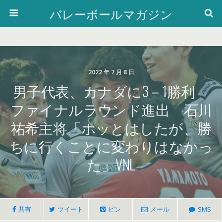
バレーボールマガジン
2022 年 7 月 8 日
男子代表、カナダに3－1勝利
ファイナルラウンド進出 石川
祐希主将「ホッとはしたが、勝
ちに行くことに変わりはなかっ
た」VNL
共有
ツイート
ピン
メール
SMS