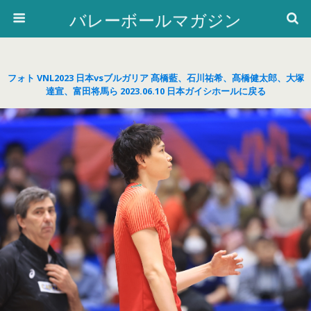
バレーボールマガジン
フォト VNL2023 日本vsブルガリア 髙橋藍、石川祐希、髙橋健太郎、大塚
達宣、富田将馬ら 2023.06.10 日本ガイシホールに戻る