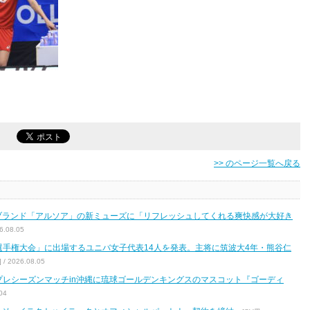
>> のページ一覧へ戻る
ブランド「アルソア」の新ミューズに「リフレッシュしてくれる爽快感が大好き
.08.05
区選手権大会」に出場するユニバ女子代表14人を発表。主将に筑波大4年・熊谷仁
2026.08.05
7 プレシーズンマッチin沖縄に琉球ゴールデンキングスのマスコット『ゴーディ
04