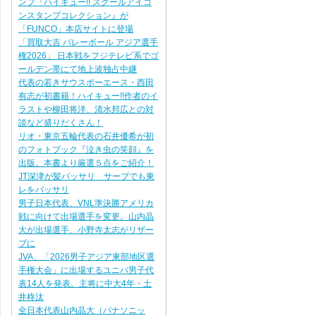
ンプ『ハイキュー!! スクールアイコ
ンスタンプコレクション』が
「FUNCO」本店サイトに登場
「買取大吉 バレーボール アジア選手
権2026」 日本戦をフジテレビ系でゴ
ールデン帯にて地上波独占中継
代表の若きサウスポーエース・西田
有志が初書籍！ハイキュー!!作者のイ
ラストや柳田将洋、清水邦広との対
談など盛りだくさん！
リオ・東京五輪代表の石井優希が初
のフォトブック『泣き虫の笑顔』を
出版。本書より厳選５点をご紹介！
JT深津が髪バッサリ サーブでも東
レをバッサリ
男子日本代表、VNL準決勝アメリカ
戦に向けて出場選手を変更。山内晶
大が出場選手、小野寺太志がリザー
ブに
JVA、「2026男子アジア東部地区選
手権大会」に出場するユニバ男子代
表14人を発表。主将に中大4年・土
井柊汰
全日本代表山内晶大（パナソニッ