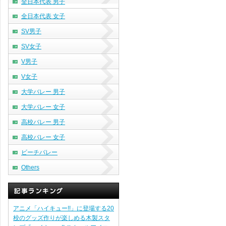
全日本代表 男子
全日本代表 女子
SV男子
SV女子
V男子
V女子
大学バレー 男子
大学バレー 女子
高校バレー 男子
高校バレー 女子
ビーチバレー
Others
アニメ「ハイキュー!!」に登場する20
校のグッズ作りが楽しめる木製スタ