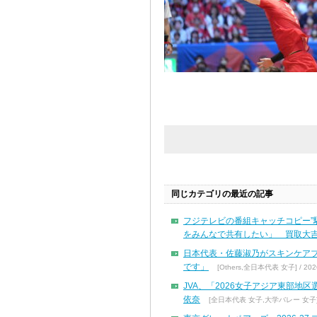
同じカテゴリの最近の記事
フジテレビの番組キャッチコピー”
をみんなで共有したい」 買取大吉
日本代表・佐藤淑乃がスキンケア
です」
[Others,全日本代表 女子] / 2026
JVA、「2026女子アジア東部地
依奈
[全日本代表 女子,大学バレー 女子] / 