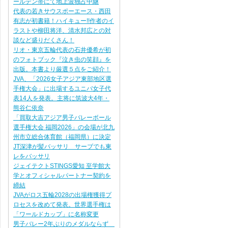
ールデン帯にて地上波独占中継
代表の若きサウスポーエース・西田
有志が初書籍！ハイキュー!!作者のイ
ラストや柳田将洋、清水邦広との対
談など盛りだくさん！
リオ・東京五輪代表の石井優希が初
のフォトブック『泣き虫の笑顔』を
出版。本書より厳選５点をご紹介！
JVA、「2026女子アジア東部地区選
手権大会」に出場するユニバ女子代
表14人を発表。主将に筑波大4年・
熊谷仁依奈
「買取大吉アジア男子バレーボール
選手権大会 福岡2026」の会場が北九
州市立総合体育館（福岡県）に決定
JT深津が髪バッサリ サーブでも東
レをバッサリ
ジェイテクトSTINGS愛知 至学館大
学とオフィシャルパートナー契約を
締結
JVAがロス五輪2028の出場権獲得プ
ロセスを改めて発表。世界選手権は
「ワールドカップ」に名称変更
男子バレー2年ぶりのメダルならず