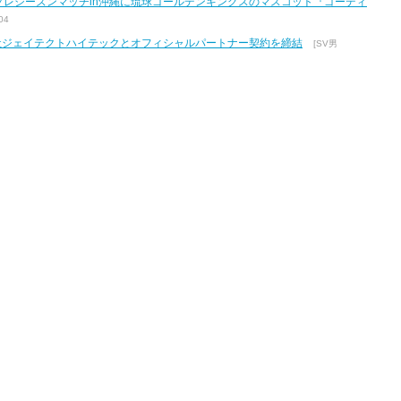
7 プレシーズンマッチin沖縄に琉球ゴールデンキングスのマスコット『ゴーディ
04
式会社ジェイテクトハイテックとオフィシャルパートナー契約を締結
[SV男