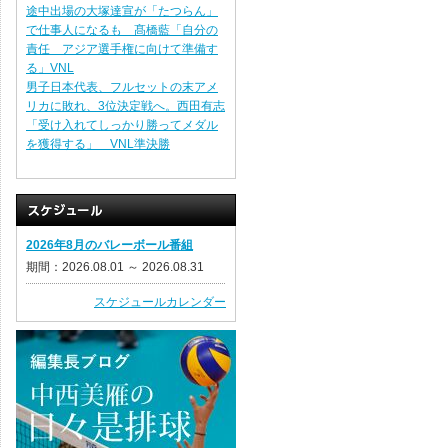
途中出場の大塚達宣が「たつらん」
で仕事人になるも 髙橋藍「自分の
責任 アジア選手権に向けて準備す
る」VNL
男子日本代表、フルセットの末アメ
リカに敗れ、3位決定戦へ。西田有志
「受け入れてしっかり勝ってメダル
を獲得する」 VNL準決勝
2026年8月のバレーボール番組
期間：2026.08.01 ～ 2026.08.31
スケジュールカレンダー