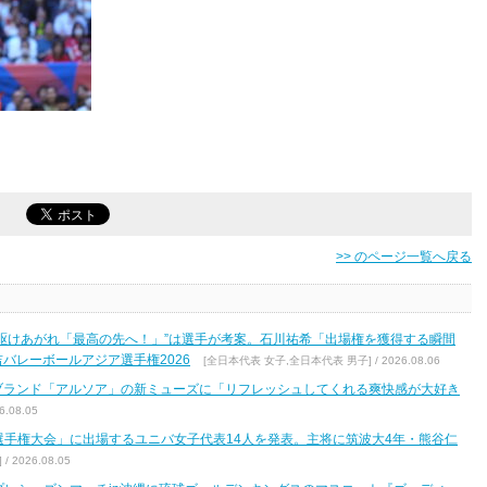
>> のページ一覧へ戻る
駆けあがれ「最高の先へ！」”は選手が考案。石川祐希「出場権を獲得する瞬間
バレーボールアジア選手権2026
[全日本代表 女子,全日本代表 男子] / 2026.08.06
ブランド「アルソア」の新ミューズに「リフレッシュしてくれる爽快感が大好き
.08.05
区選手権大会」に出場するユニバ女子代表14人を発表。主将に筑波大4年・熊谷仁
2026.08.05