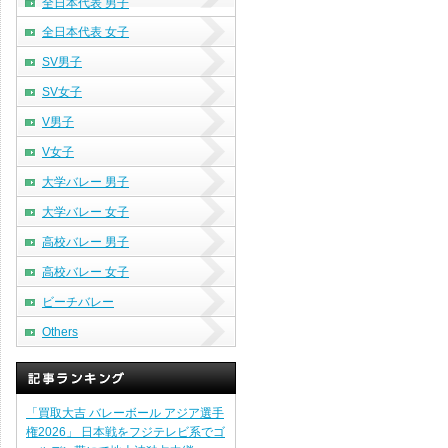
全日本代表 男子
全日本代表 女子
SV男子
SV女子
V男子
V女子
大学バレー 男子
大学バレー 女子
高校バレー 男子
高校バレー 女子
ビーチバレー
Others
「買取大吉 バレーボール アジア選手
権2026」 日本戦をフジテレビ系でゴ