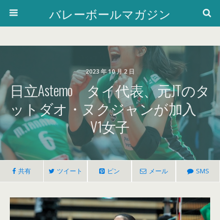
バレーボールマガジン
2023 年 10 月 2 日
日立Astemo タイ代表、元JTのタ
ットダオ・ヌクジャンが加入
V1女子
共有
ツイート
ピン
メール
SMS