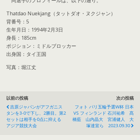
同選手のプロフィールは、以下の通り。
Thatdao Nuekjang（タットダオ・ヌクジャン）
背番号：5
生年月日：1994年2月3日
身長：185cm
ポジション：ミドルブロッカー
出身国：タイ王国
写真：堀江丈
以前の投稿
次の投稿
吉原ジャパンがアフガニス
フォト パリ五輪予選W杯 日本
タンを3-0で下し、2勝目。第2
VS フィンランド 石川祐希 髙
セットは相手を0点に抑える
橋藍 山内晶大 宮浦健人 大
アジア競技大会
塚達宣ら 2023.09.30