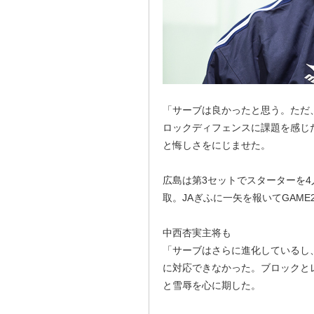
「サーブは良かったと思う。ただ
ロックディフェンスに課題を感じ
と悔しさをにじませた。
広島は第3セットでスターターを
取。JAぎふに一矢を報いてGAM
中西杏実主将も
「サーブはさらに進化しているし
に対応できなかった。ブロックと
と雪辱を心に期した。