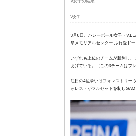
V女子の結果
V女子
3月8日、バレーボール女子・V.L
阜メモリアルセンター ふれ愛ド
いずれも上位のチームが勝利し、ブレ
あげている。（この3チームはプ
注目の4位争いはフォレストリー
ォレストがフルセットを制しGAM