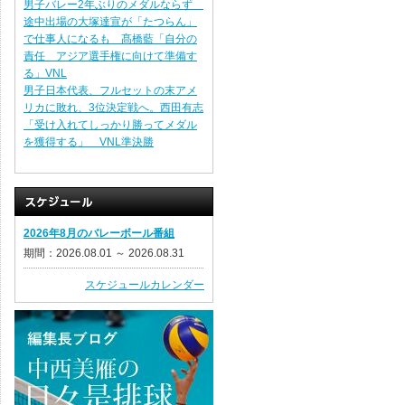
男子バレー2年ぶりのメダルならず
途中出場の大塚達宣が「たつらん」
で仕事人になるも 髙橋藍「自分の
責任 アジア選手権に向けて準備す
る」VNL
男子日本代表、フルセットの末アメ
リカに敗れ、3位決定戦へ。西田有志
「受け入れてしっかり勝ってメダル
を獲得する」 VNL準決勝
2026年8月のバレーボール番組
期間：2026.08.01 ～ 2026.08.31
スケジュールカレンダー