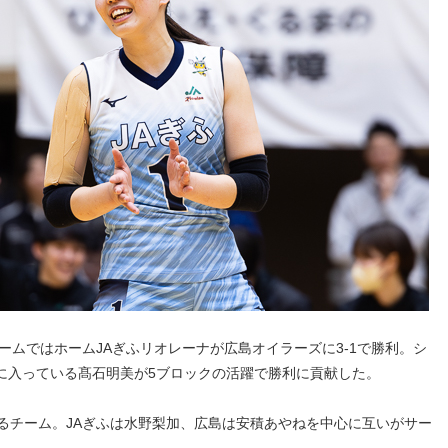
ームではホームJAぎふリオレーナが広島オイラーズに3‐1で勝利。シ
に入っている髙石明美が5ブロックの活躍で勝利に貢献した。
るチーム。JAぎふは水野梨加、広島は安積あやねを中心に互いがサー