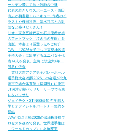
ールデン帯にて地上波独占中継
代表の若きサウスポーエース・西田
有志が初書籍！ハイキュー!!作者のイ
ラストや柳田将洋、清水邦広との対
談など盛りだくさん！
リオ・東京五輪代表の石井優希が初
のフォトブック『泣き虫の笑顔』を
出版。本書より厳選５点をご紹介！
JVA、「2026女子アジア東部地区選
手権大会」に出場するユニバ女子代
表14人を発表。主将に筑波大4年・
熊谷仁依奈
「買取大吉アジア男子バレーボール
選手権大会 福岡2026」の会場が北九
州市立総合体育館（福岡県）に決定
JT深津が髪バッサリ サーブでも東
レをバッサリ
ジェイテクトSTINGS愛知 至学館大
学とオフィシャルパートナー契約を
締結
JVAがロス五輪2028の出場権獲得プ
ロセスを改めて発表。世界選手権は
「ワールドカップ」に名称変更