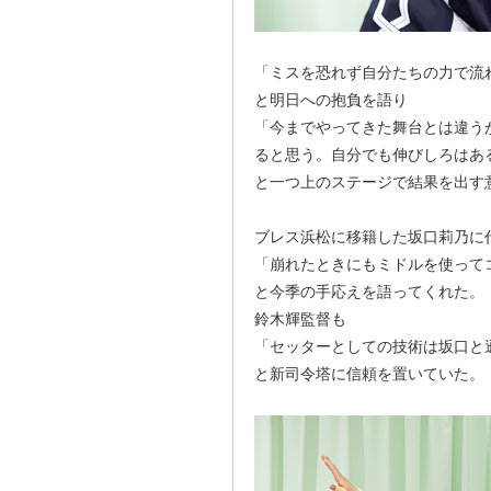
「ミスを恐れず自分たちの力で流
と明日への抱負を語り
「今までやってきた舞台とは違う
ると思う。自分でも伸びしろはあ
と一つ上のステージで結果を出す
ブレス浜松に移籍した坂口莉乃に
「崩れたときにもミドルを使って
と今季の手応えを語ってくれた。
鈴木輝監督も
「セッターとしての技術は坂口と
と新司令塔に信頼を置いていた。