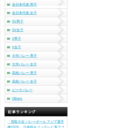
全日本代表 男子
全日本代表 女子
SV男子
SV女子
V男子
V女子
大学バレー 男子
大学バレー 女子
高校バレー 男子
高校バレー 女子
ビーチバレー
Others
「買取大吉 バレーボール アジア選手
権2026」 日本戦をフジテレビ系でゴ