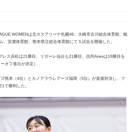
EAGUE WOMENは北ガスアリーナ札幌46、大崎市古川総合体育館、岐
ーム、安濃体育館、熊本県立総合体育館にて５試合を開催した。
ス浜松は21勝目、リガーレ仙台も21勝目、信州Ariesは19勝目を
レーオフ進出が決定）
ヴズ熊本（4位）とカノアラウレアーズ福岡（5位）が直接対決し、フ
E1で勝利した。