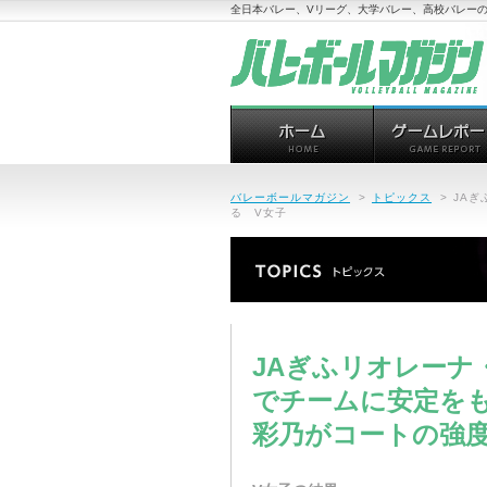
全日本バレー、Vリーグ、大学バレー、高校バレーの
バレーボールマガジン
>
トピックス
>
JA
る V女子
JAぎふリオレーナ
でチームに安定を
彩乃がコートの強度