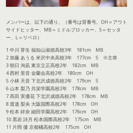
メンバーは、以下の通り。（番号は背番号。OH＝アウト
サイドヒッター、MB＝ミドルブロッカー、S＝セッタ
ー、L＝リベロ）
1 中川 芽生 福知山淑徳高校3年 181cm MB
2 加藤 あうる 米沢中央高校3年 177cm S ※主将
3 朝日 洵凪 東京立正高校2年 182cm MB
4 西村 里音 金蘭会高校2年 180cm OH
5 小林 天音 下北沢成徳高校2年 179cm S
6 山本 梨乃 共栄学園高校2年 178cm MB
7 髙田 実優花 下北沢成徳高校2年 178cm MB
8 渡邉 梨央 大阪国際高校2年 178cm OH
9 松本 絆奈 細田学園高校2年 176cm OH
10 黒岩 詩月 松本国際高校2年 175cm MB
11 片岡 優 京都橘高校2年 175cm OH