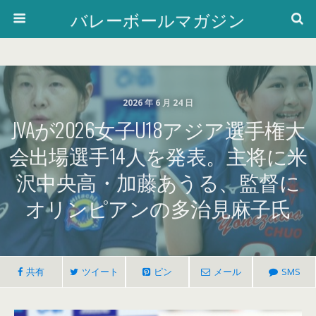
バレーボールマガジン
2026 年 6 月 24 日
JVAが2026女子U18アジア選手権大
会出場選手14人を発表。主将に米
沢中央高・加藤あうる、監督に
オリンピアンの多治見麻子氏
共有
ツイート
ピン
メール
SMS