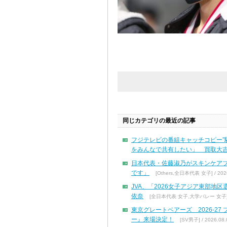
同じカテゴリの最近の記事
フジテレビの番組キャッチコピー”
をみんなで共有したい」 買取大吉
日本代表・佐藤淑乃がスキンケア
です」
[Others,全日本代表 女子] / 2026
JVA、「2026女子アジア東部地
依奈
[全日本代表 女子,大学バレー 女子] / 
東京グレートベアーズ 2026-2
ー』来場決定！
[SV男子] / 2026.08.