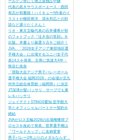
ールデン帯にて地上波独占中継
代表の若きサウスポーエース・西田
有志が初書籍！ハイキュー!!作者のイ
ラストや柳田将洋、清水邦広との対
談など盛りだくさん！
リオ・東京五輪代表の石井優希が初
のフォトブック『泣き虫の笑顔』を
出版。本書より厳選５点をご紹介！
JVA、「2026女子アジア東部地区選
手権大会」に出場するユニバ女子代
表14人を発表。主将に筑波大4年・
熊谷仁依奈
「買取大吉アジア男子バレーボール
選手権大会 福岡2026」の会場が北九
州市立総合体育館（福岡県）に決定
JT深津が髪バッサリ サーブでも東
レをバッサリ
ジェイテクトSTINGS愛知 至学館大
学とオフィシャルパートナー契約を
締結
JVAがロス五輪2028の出場権獲得プ
ロセスを改めて発表。世界選手権は
「ワールドカップ」に名称変更
男子バレー2年ぶりのメダルならず