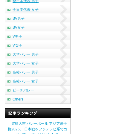
全日本代表 男子
全日本代表 女子
SV男子
SV女子
V男子
V女子
大学バレー 男子
大学バレー 女子
高校バレー 男子
高校バレー 女子
ビーチバレー
Others
「買取大吉 バレーボール アジア選手
権2026」 日本戦をフジテレビ系でゴ