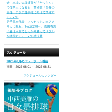
途中出場の大塚達宣が「たつらん」
で仕事人になるも 髙橋藍「自分の
責任 アジア選手権に向けて準備す
る」VNL
男子日本代表、フルセットの末アメ
リカに敗れ、3位決定戦へ。西田有志
「受け入れてしっかり勝ってメダル
を獲得する」 VNL準決勝
2026年8月のバレーボール番組
期間：2026.08.01 ～ 2026.08.31
スケジュールカレンダー