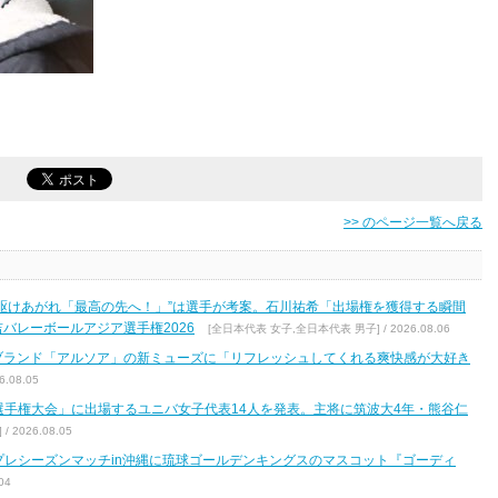
>> のページ一覧へ戻る
駆けあがれ「最高の先へ！」”は選手が考案。石川祐希「出場権を獲得する瞬間
バレーボールアジア選手権2026
[全日本代表 女子,全日本代表 男子] / 2026.08.06
ブランド「アルソア」の新ミューズに「リフレッシュしてくれる爽快感が大好き
.08.05
区選手権大会」に出場するユニバ女子代表14人を発表。主将に筑波大4年・熊谷仁
2026.08.05
7 プレシーズンマッチin沖縄に琉球ゴールデンキングスのマスコット『ゴーディ
04