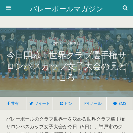
バレーボールマガジン
2017 年 5 月 9 日
今日開幕！世界クラブ選手権サ
ロンパスカップ女子大会の見ど
ころ
共有
ツイート
ピン
メール
SMS
バレーボールのクラブ世界一を決める世界クラブ選手権
サロンパスカップ女子大会が今日（9日）、神戸市のグ