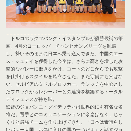
トルコのワクフバンク・イスタンブルが優勝候補の筆
頭。4月のヨーロッパ・チャンピオンズリーグを制覇
し、勢いそのままに日本へ乗り込んできた。中国のエー
ス・シュテイを獲得した今季は、さらに高さを増した攻
撃的なバレーに磨きをかけ、コートのどこからでも攻撃
を仕掛けるスタイルを確立させた。また守備にも穴はな
い。セルビアのミドルブロッカー、ラシッチを中心とし
たブロックからレシーバーとの連携を構築するトータル
ディフェンスが持ち味。
監督のジョバンニ・グイデッティは世界的にも有名な名
将だ。選手とのコミュニケーションに余念はなく、じっ
くりと最強チームを作り上げてきた。「日本は素晴らし
いバレー大国。お気に入りの国の一つだよ」と話すジョ