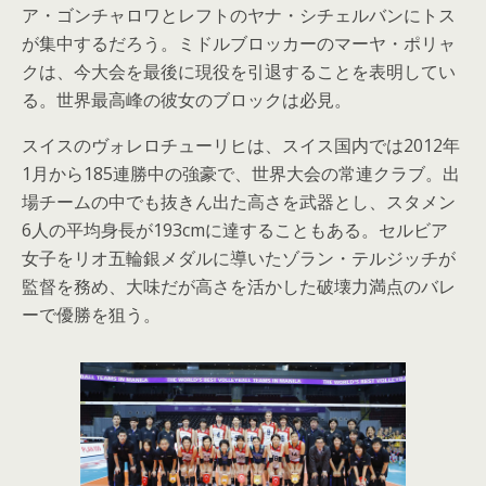
ア・ゴンチャロワとレフトのヤナ・シチェルバンにトス
が集中するだろう。ミドルブロッカーのマーヤ・ポリャ
クは、今大会を最後に現役を引退することを表明してい
る。世界最高峰の彼女のブロックは必見。
スイスのヴォレロチューリヒは、スイス国内では2012年
1月から185連勝中の強豪で、世界大会の常連クラブ。出
場チームの中でも抜きん出た高さを武器とし、スタメン
6人の平均身長が193cmに達することもある。セルビア
女子をリオ五輪銀メダルに導いたゾラン・テルジッチが
監督を務め、大味だが高さを活かした破壊力満点のバレ
ーで優勝を狙う。