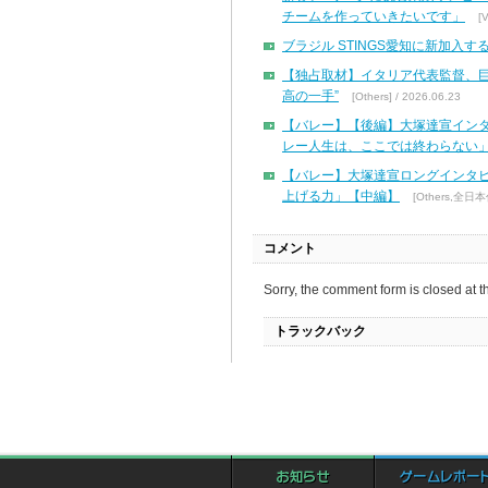
チームを作っていきたいです」
[
ブラジル STINGS愛知に新加入
【独占取材】イタリア代表監督、
高の一手”
[Others] / 2026.06.23
【バレー】【後編】大塚達宣イン
レー人生は、ここでは終わらない
【バレー】大塚達宣ロングインタ
上げる力」【中編】
[Others,全日本
コメント
Sorry, the comment form is closed at th
トラックバック