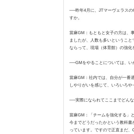
──昨年4月に、JTマーヴェラス
すか。
當麻GM：もともと女子の方は、
ましたが、人数も多いということ
ならって、現場（体育館）の強化
──GMをやることについては、い
當麻GM：社内では、自分が一番
しやりがいを感じて、いろいろや
──実際になられてここまでどん
當麻GM：「チームを強化する」
今までどうだったかという教科書
っています。ですので正直まだ、