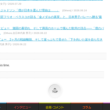
V女子] / 2026.07.29
するジャドソン「僕が日本を選んだ理由は……」
[Others] / 2026.06.24
巨匠フリオ・ベラスコが語る「金メダルの真実」と、日本男子バレーへ贈る“最
タビュー 激闘の幕切れ、そして満員のホームで掴んだ欧州の頂点――「僕のバ
」
[Others,全日本代表 男子] / 2026.06.22
ビュー 2ヶ月の戦線離脱、そして崖っぷちで見せた「下を向いた波を自ら引き
代表 男子] / 2026.06.22
is time.