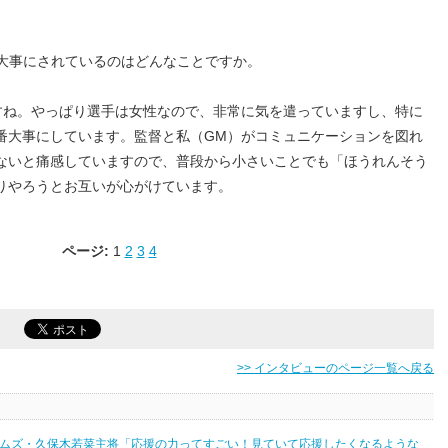
番大事にされているのはどんなことですか。
すね。やっぱり選手は女性なので、非常に気を遣っていますし、特に
番大事にしています。監督と私（GM）がコミュニケーションを図れ
ないと痛感していますので、普段から小さいことでも「ほうれんそう
りやろうとお互いが心がけています。
ページ:
1
2
3
4
>> インタビューのページ一覧へ戻る
ームズ・久保木若菜主将「応援の力ってすごい！見ていて応援したくなるような