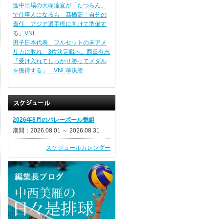
途中出場の大塚達宣が「たつらん」
で仕事人になるも 髙橋藍「自分の
責任 アジア選手権に向けて準備す
る」VNL
男子日本代表、フルセットの末アメ
リカに敗れ、3位決定戦へ。西田有志
「受け入れてしっかり勝ってメダル
を獲得する」 VNL準決勝
2026年8月のバレーボール番組
期間：2026.08.01 ～ 2026.08.31
スケジュールカレンダー