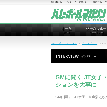
全日本バレー、Vリーグ、大学バレー、高校バレーの
バレーボールマガジン
>
インタビュー
>
G
GMに聞く JT女
ションを大事に」
GMに聞く JT女子 當麻浩之さ