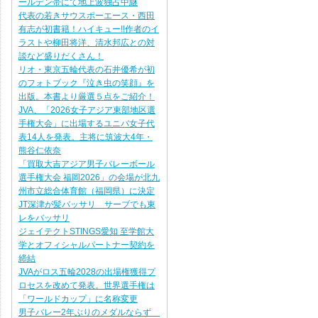
ールデン帯にて地上波独占中継
代表の若きサウスポーエース・西田
有志が初書籍！ハイキュー!!作者のイ
ラストや柳田将洋、清水邦広との対
談など盛りだくさん！
リオ・東京五輪代表の石井優希が初
のフォトブック『泣き虫の笑顔』を
出版。本書より厳選５点をご紹介！
JVA、「2026女子アジア東部地区選
手権大会」に出場するユニバ女子代
表14人を発表。主将に筑波大4年・
熊谷仁依奈
「買取大吉アジア男子バレーボール
選手権大会 福岡2026」の会場が北九
州市立総合体育館（福岡県）に決定
JT深津が髪バッサリ サーブでも東
レをバッサリ
ジェイテクトSTINGS愛知 至学館大
学とオフィシャルパートナー契約を
締結
JVAがロス五輪2028の出場権獲得プ
ロセスを改めて発表。世界選手権は
「ワールドカップ」に名称変更
男子バレー2年ぶりのメダルならず