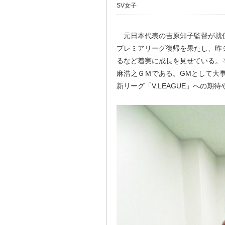
SV女子
元日本代表の吉原知子監督が就任
プレミアリーグ復帰を果たし、昨
るなど着実に成長を見せている。
麻浩之ＧＭである。GMとして大事
新リーグ「V.LEAGUE」への