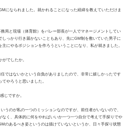
のGMになられました。就かれることになった経緯を教えていただけま
事務局と現場（体育館）をバレー部長が一人でマネージメントしてい
でしっかり行き届かないこともあり、先にGM制を敷いていた男子に
を主にやるポジションを作ろうということになり、私が就きました。
かがでしたか。
適任ではないかという自負がありましたので、非常に嬉しかったです
ってやろうと思いました。
な感じですか。
というのが私の一つのミッションなのですが、前任者がいないので、
がなく、具体的に何をやればいいか一つ一つ自分で考えて手探りでや
GMのあるべき姿というのは描けていないというか、日々手探り状態