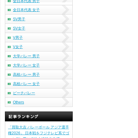
全日本代表 男子
全日本代表 女子
SV男子
SV女子
V男子
V女子
大学バレー 男子
大学バレー 女子
高校バレー 男子
高校バレー 女子
ビーチバレー
Others
「買取大吉 バレーボール アジア選手
権2026」 日本戦をフジテレビ系でゴ