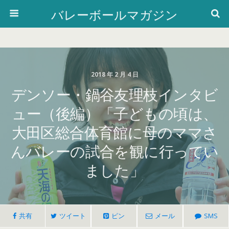
バレーボールマガジン
2018 年 2 月 4 日
デンソー・鍋谷友理枝インタビ
ュー（後編）「子どもの頃は、
大田区総合体育館に母のママさ
んバレーの試合を観に行ってい
ました」
共有
ツイート
ピン
メール
SMS