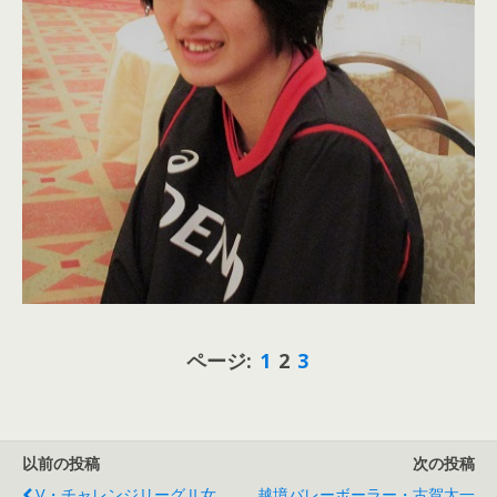
ページ:
1
2
3
以前の投稿
次の投稿
V・チャレンジリーグⅡ女
越境バレーボーラー・古賀太一