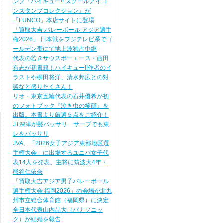
ンプ『ハイキュー!! スクールアイコ
ンスタンプコレクション』が
「FUNCO」本店サイトに登場
「買取大吉 バレーボール アジア選手
権2026」 日本戦をフジテレビ系でゴ
ールデン帯にて地上波独占中継
代表の若きサウスポーエース・西田
有志が初書籍！ハイキュー!!作者のイ
ラストや柳田将洋、清水邦広との対
談など盛りだくさん！
リオ・東京五輪代表の石井優希が初
のフォトブック『泣き虫の笑顔』を
出版。本書より厳選５点をご紹介！
JT深津が髪バッサリ サーブでも東
レをバッサリ
JVA、「2026女子アジア東部地区選
手権大会」に出場するユニバ女子代
表14人を発表。主将に筑波大4年・
熊谷仁依奈
「買取大吉アジア男子バレーボール
選手権大会 福岡2026」の会場が北九
州市立総合体育館（福岡県）に決定
全日本代表山内晶大（パナソニッ
ク）が結婚を報告