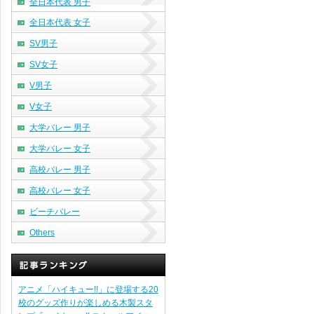
全日本代表 男子
全日本代表 女子
SV男子
SV女子
V男子
V女子
大学バレー 男子
大学バレー 女子
高校バレー 男子
高校バレー 女子
ビーチバレー
Others
アニメ「ハイキュー!!」に登場する20
校のグッズ作りが楽しめる木製スタ