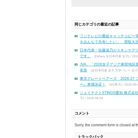
同じカテゴリの最近の記事
フジテレビの番組キャッチコピー”
をみんなで共有したい」 買取大吉
日本代表・佐藤淑乃がスキンケア
です」
[Others,全日本代表 女子] / 2026
JVA、「2026女子アジア東部地
依奈
[全日本代表 女子,大学バレー 女子] / 
東京グレートベアーズ 2026-2
ー』来場決定！
[SV男子] / 2026.08.
ジェイテクトSTINGS愛知 株
子] / 2026.08.04
コメント
Sorry, the comment form is closed at th
トラックバック