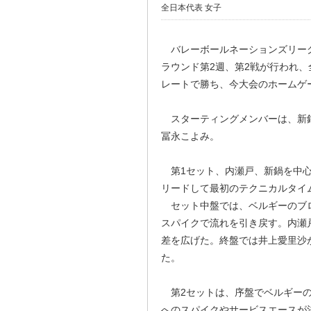
全日本代表 女子
バレーボールネーションズリーグ
ラウンド第2週、第2戦が行われ、全日
レートで勝ち、今大会のホームゲ
スターティングメンバーは、新鍋
冨永こよみ。
第1セット、内瀬戸、新鍋を中心
リードして最初のテクニカルタイ
セット中盤では、ベルギーのブロ
スパイクで流れを引き戻す。内瀬戸
差を広げた。終盤では井上愛里沙
た。
第2セットは、序盤でベルギーの
へのスパイクやサービスエースが決