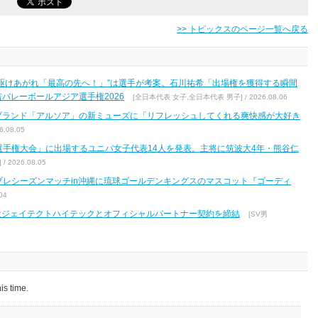
>> トピックスのページ一覧へ戻る
駆けあがれ「最高の先へ！」”は選手が考案。石川祐希「出場権を獲得する瞬間
バレーボールアジア選手権2026
[全日本代表 女子,全日本代表 男子] / 2026.08.06
ブランド「アルソア」の新ミューズに「リフレッシュしてくれる爽快感が大好き
.08.05
区選手権大会」に出場するユニバ女子代表14人を発表。主将に筑波大4年・熊谷仁
2026.08.05
7 プレシーズンマッチin沖縄に琉球ゴールデンキングスのマスコット『ゴーディ
04
式会社ジェイテクトハイテックとオフィシャルパートナー契約を締結
[SV男
is time.