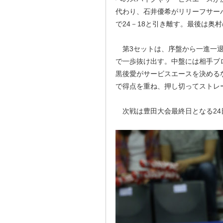
代わり、石井優希がリリーフサー
で24－18と引き離す。最後は奥
第3セットは、序盤から一進一退
で一歩抜け出す。中盤には相手ブ
黒後愛がサービスエースを決める
で得点を重ね、押し切ってストレ
次戦は豊田大会最終日となる24