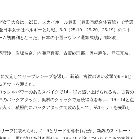
女子大会は、23日、スカイホール豊田（豊田市総合体育館）で予選
本女子はベルギーと対戦。3-0（25-19、25-20、25-19）のスト
ーム初勝利となった。日本の予選ラウンド通算成績は2勝3敗。
理沙、岩坂名奈、内瀬戸真実、古賀紗理那、奥村麻依、戸江真奈、
に安定してサーブレシーブを返し、新鍋、古賀の速い攻撃で8－6と
ムアウトを迎えた。
ックやパワーのあるスパイクで14－12と追い上げられるも、古賀の
のバックアタック、奥村のクイックで連続得点を奪い、19－14と点
が入り、積極的にバックアタックで攻め切って、第1セットを先取し
サーブに攻められ、7－9とリードを奪われたが、新鍋のストレート
まり、再び流れを引き寄せる。18－18と追いついたところで古賀と