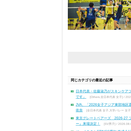
同じカテゴリの最近の記事
日本代表・佐藤淑乃がスキンケア
です」
[Others,全日本代表 女子] / 2026
JVA、「2026女子アジア東部地
依奈
[全日本代表 女子,大学バレー 女子] / 
東京グレートベアーズ 2026-2
ー』来場決定！
[SV男子] / 2026.08.