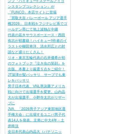
ンプ『ハイキュー!! スクールアイコ
ンスタンプコレクション』が
「FUNCO」本店サイトに登場
「買取大吉 バレーボール アジア選手
権2026」 日本戦をフジテレビ系でゴ
ールデン帯にて地上波独占中継
代表の若きサウスポーエース・西田
有志が初書籍！ハイキュー!!作者のイ
ラストや柳田将洋、清水邦広との対
談など盛りだくさん！
リオ・東京五輪代表の石井優希が初
のフォトブック『泣き虫の笑顔』を
出版。本書より厳選５点をご紹介！
JT深津が髪バッサリ サーブでも東
レをバッサリ
男子日本代表、VNL準決勝アメリカ
戦に向けて出場選手を変更。山内晶
大が出場選手、小野寺太志がリザー
ブに
JVA、「2026男子アジア東部地区選
手権大会」に出場するユニバ男子代
表14人を発表。主将に中大4年・土
井柊汰
全日本代表山内晶大（パナソニッ