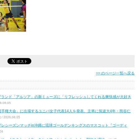
>> のページ一覧へ戻る
ブランド「アルソア」の新ミューズに「リフレッシュしてくれる爽快感が大好き
.08.05
区選手権大会」に出場するユニバ女子代表14人を発表。主将に筑波大4年・熊谷仁
2026.08.05
7 プレシーズンマッチin沖縄に琉球ゴールデンキングスのマスコット『ゴーディ
04