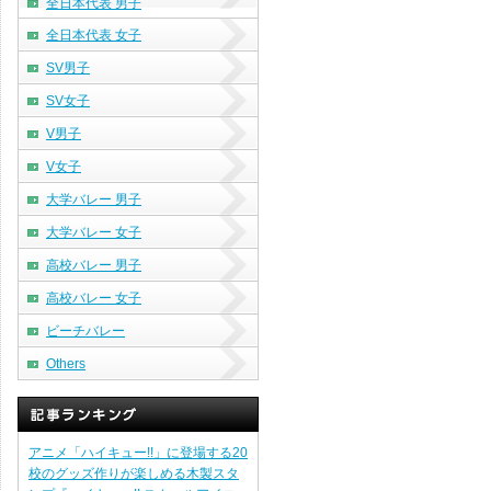
全日本代表 男子
全日本代表 女子
SV男子
SV女子
V男子
V女子
大学バレー 男子
大学バレー 女子
高校バレー 男子
高校バレー 女子
ビーチバレー
Others
アニメ「ハイキュー!!」に登場する20
校のグッズ作りが楽しめる木製スタ