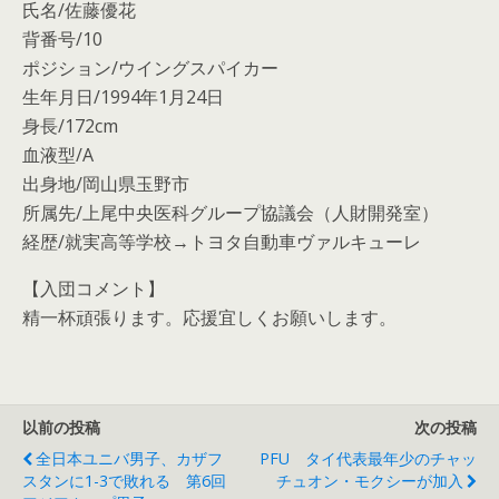
氏名/佐藤優花
背番号/10
ポジション/ウイングスパイカー
生年月日/1994年1月24日
身長/172cm
血液型/A
出身地/岡山県玉野市
所属先/上尾中央医科グループ協議会（人財開発室）
経歴/就実高等学校→トヨタ自動車ヴァルキューレ
【入団コメント】
精一杯頑張ります。応援宜しくお願いします。
以前の投稿
次の投稿
全日本ユニバ男子、カザフ
PFU タイ代表最年少のチャッ
スタンに1-3で敗れる 第6回
チュオン・モクシーが加入