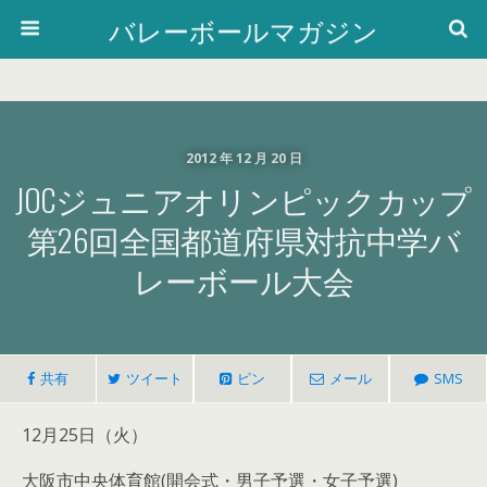
バレーボールマガジン
2012 年 12 月 20 日
JOCジュニアオリンピックカップ
第26回全国都道府県対抗中学バ
レーボール大会
共有
ツイート
ピン
メール
SMS
12月25日（火）
大阪市中央体育館(開会式・男子予選・女子予選)