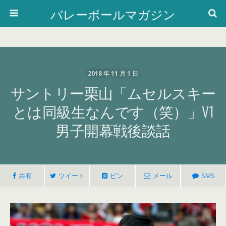
バレーボールマガジン
2018 年 11 月 1 日
サントリー栗山「ムセルスキー
とは同級生なんです（笑）」V1
男子開幕戦後談話
共有
ツイート
ピン
メール
SMS