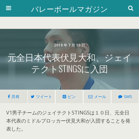
バレーボールマガジン
2019 年 7 月 10 日
元全日本代表伏見大和、ジェイ
テクトSTINGSに入団
共有
ツイート
ピン
メール
SMS
V1男子チームのジェイテクトSTINGSは１０日、元全日
本代表のミドルブロッカー伏見大和が入団することを発
表した。