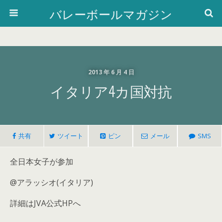
バレーボールマガジン
2013 年 6 月 4 日
イタリア4カ国対抗
共有
ツイート
ピン
メール
SMS
全日本女子が参加
@アラッシオ(イタリア)
詳細はJVA公式HPへ