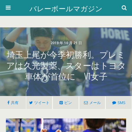
バレーボールマガジン
2019 年 10 月 21 日
埼玉上尾が今季初勝利。プレミ
アは久光製薬、スターはトヨタ
車体が首位に V1女子
共有
ツイート
ピン
メール
SMS