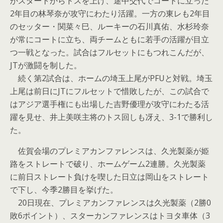
がスタートからトスを上げ、途中交代でコートに立った
2年目の林琴奈が攻守にわたり活躍。一方の東レも2年目
のセッター・関菜々巳、ルーキーの石川真佑、水杉玲奈
が常にコートに立ち、両チームともに若手の活躍が目立
つ一戦となった。試合はフルセットにもつれこんだが、
JTが激闘を制した。
続く第2試合は、ホームの埼玉上尾がPFUと対戦。埼玉
上尾は前日にJTにフルセットで惜敗したが、この試合で
はアジア選手権にも出場した吉野優理が攻守にわたる活
躍を見せ、井上美咲主将のトス回しも冴え、3-1で勝利し
た。
佐賀会場のプレミアカンファレンスは、久光製薬が姫
路をストレートで破り、ホームゲーム2連勝。久光製薬
に前日ストレート負けを喫した日立は岡山をストレート
で下し、今季2勝目を挙げた。
20日現在、プレミアカンファレンスは久光製薬（2勝0
敗6ポイント）、スターカンファレンスはトヨタ車体（3