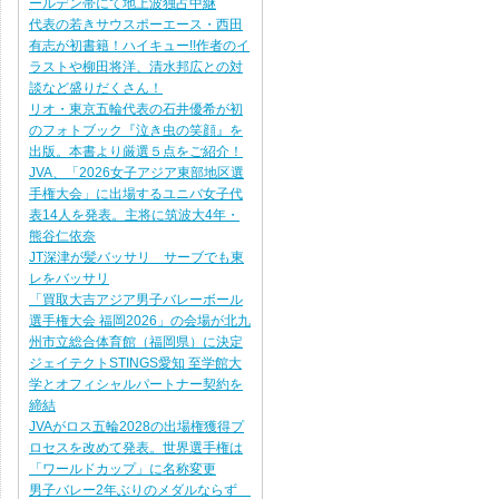
ールデン帯にて地上波独占中継
代表の若きサウスポーエース・西田
有志が初書籍！ハイキュー!!作者のイ
ラストや柳田将洋、清水邦広との対
談など盛りだくさん！
リオ・東京五輪代表の石井優希が初
のフォトブック『泣き虫の笑顔』を
出版。本書より厳選５点をご紹介！
JVA、「2026女子アジア東部地区選
手権大会」に出場するユニバ女子代
表14人を発表。主将に筑波大4年・
熊谷仁依奈
JT深津が髪バッサリ サーブでも東
レをバッサリ
「買取大吉アジア男子バレーボール
選手権大会 福岡2026」の会場が北九
州市立総合体育館（福岡県）に決定
ジェイテクトSTINGS愛知 至学館大
学とオフィシャルパートナー契約を
締結
JVAがロス五輪2028の出場権獲得プ
ロセスを改めて発表。世界選手権は
「ワールドカップ」に名称変更
男子バレー2年ぶりのメダルならず