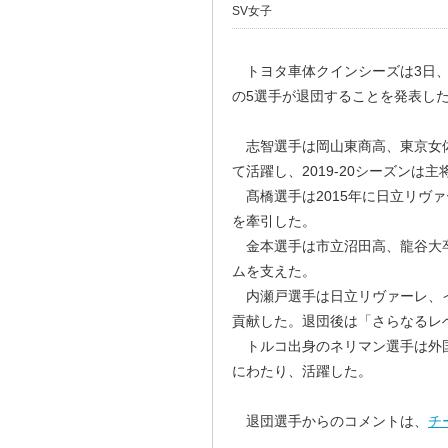
SV女子
トヨタ車体クインシーズは3日、
の5選手が退団することを発表し
志智選手は岡山東商高、東京女体
て活躍し、2019-20シーズンは
髙橋選手は2015年に日立リヴァ
を牽引した。
金本選手は市立沼田高、龍谷大卒
ムを支えた。
内瀬戸選手は日立リヴァーレ、イ
貢献した。退団後は「さらなるレ
トルコ出身のネリマン選手は外国人
にわたり、活躍した。
退団選手からのコメントは、
チ