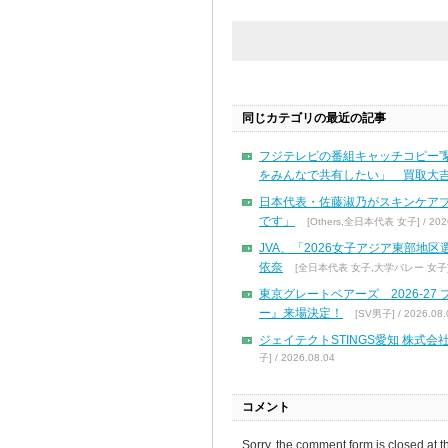
同じカテゴリの最近の記事
フジテレビの番組キャッチコピー”
をみんなで共有したい」 買取大吉
日本代表・佐藤淑乃がスキンケア
です」
[Others,全日本代表 女子] / 2026
JVA、「2026女子アジア東部地
依奈
[全日本代表 女子,大学バレー 女子] / 
東京グレートベアーズ 2026-2
ー』来場決定！
[SV男子] / 2026.08.
ジェイテクトSTINGS愛知 株
子] / 2026.08.04
コメント
Sorry, the comment form is closed at th