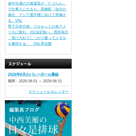
途中出場の大塚達宣が「たつらん」
で仕事人になるも 髙橋藍「自分の
責任 アジア選手権に向けて準備す
る」VNL
男子日本代表、フルセットの末アメ
リカに敗れ、3位決定戦へ。西田有志
「受け入れてしっかり勝ってメダル
を獲得する」 VNL準決勝
2026年8月のバレーボール番組
期間：2026.08.01 ～ 2026.08.31
スケジュールカレンダー