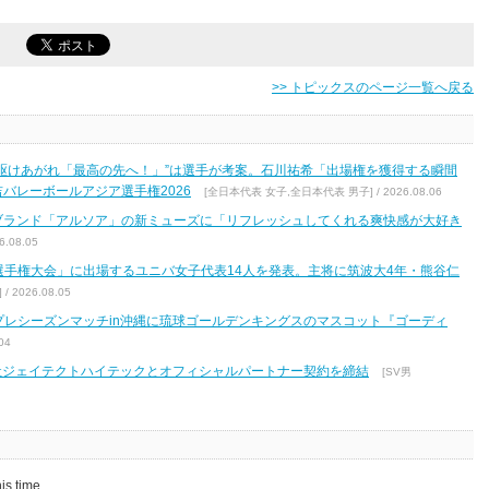
>> トピックスのページ一覧へ戻る
駆けあがれ「最高の先へ！」”は選手が考案。石川祐希「出場権を獲得する瞬間
バレーボールアジア選手権2026
[全日本代表 女子,全日本代表 男子] / 2026.08.06
ブランド「アルソア」の新ミューズに「リフレッシュしてくれる爽快感が大好き
.08.05
区選手権大会」に出場するユニバ女子代表14人を発表。主将に筑波大4年・熊谷仁
2026.08.05
7 プレシーズンマッチin沖縄に琉球ゴールデンキングスのマスコット『ゴーディ
04
式会社ジェイテクトハイテックとオフィシャルパートナー契約を締結
[SV男
is time.