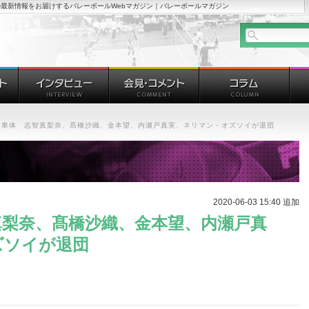
最新情報をお届けするバレーボールWebマガジン｜バレーボールマガジン
タ車体 志智真梨奈、髙橋沙織、金本望、内瀬戸真実、ネリマン・オズソイが退団
2020-06-03 15:40 追加
真梨奈、髙橋沙織、金本望、内瀬戸真
ズソイが退団