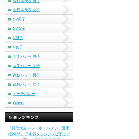
全日本代表 男子
全日本代表 女子
SV男子
SV女子
V男子
V女子
大学バレー 男子
大学バレー 女子
高校バレー 男子
高校バレー 女子
ビーチバレー
Others
「買取大吉 バレーボール アジア選手
権2026」 日本戦をフジテレビ系でゴ