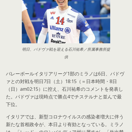
明日、パドヴァ戦を迎える石川祐希／所属事務所提
供
バレーボールイタリアリーグ1部のミラノは6日、パドヴ
ァとの対戦を明日7日（土）18:15（＝日本時間・8日
（日）am02:15）に控え、石川祐希のコメントを発表し
た。パドヴァは現時点で勝点4でチステルナと並んで最
下位。
イタリアでは、新型コロナウイルスの感染者増大に伴う
新たな首相政令が、本日より有効となっている。ミラノ