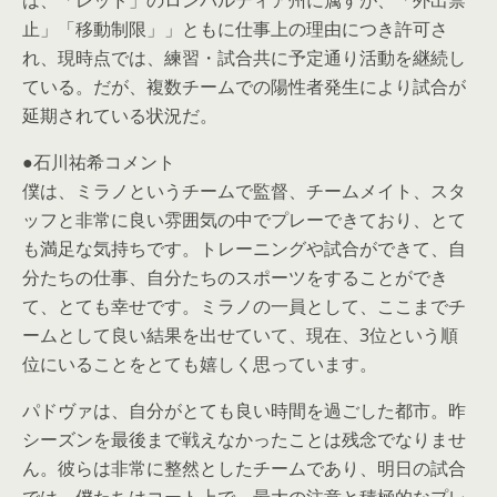
は、「レッド」のロンバルディア州に属すが、「外出禁
止」「移動制限」」ともに仕事上の理由につき許可さ
れ、現時点では、練習・試合共に予定通り活動を継続し
ている。だが、複数チームでの陽性者発生により試合が
延期されている状況だ。
●石川祐希コメント
僕は、ミラノというチームで監督、チームメイト、スタ
ッフと非常に良い雰囲気の中でプレーできており、とて
も満足な気持ちです。トレーニングや試合ができて、自
分たちの仕事、自分たちのスポーツをすることができ
て、とても幸せです。ミラノの一員として、ここまでチ
ームとして良い結果を出せていて、現在、3位という順
位にいることをとても嬉しく思っています。
パドヴァは、自分がとても良い時間を過ごした都市。昨
シーズンを最後まで戦えなかったことは残念でなりませ
ん。彼らは非常に整然としたチームであり、明日の試合