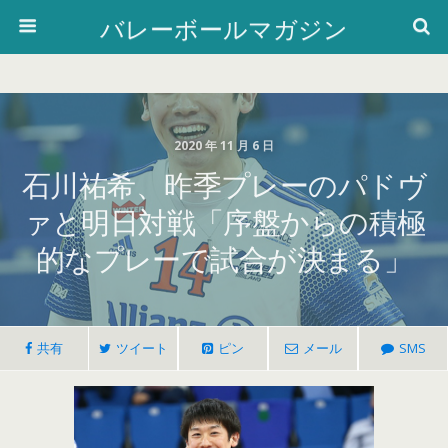
バレーボールマガジン
2020 年 11 月 6 日
石川祐希、昨季プレーのパドヴ
ァと明日対戦「序盤からの積極
的なプレーで試合が決まる」
共有
ツイート
ピン
メール
SMS