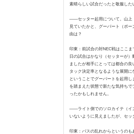
素晴らしい試合だったと敬服した
――セッター起用について。山上
見ていたかと、グーパート（ポー
由は？
印東：前試合の対NEC戦はここ
日の試合はかなり（セッターが）
ましたが相手にとっては都合の良
タック決定率となるような展開に
ということでグーパートを起用し
を踏まえた状態で新たな気持ちで
ったかもしれません。
――ライト側でのソロカイテ（イ
いないように見えましたが、セッ
印東：パスの乱れからというのも