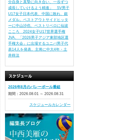
分自身と真摯に向き合い、一歩ずつ
成長していけるよう精進」 SV男子
U17女子日本代表、中国に敗れ、銀
メダル。ベストアウトサイドヒッタ
ーに中山沙也、ベストリベロに仙波
こころ 2024女子U17世界選手権
JVA、「2026男子アジア東部地区選
手権大会」に出場するユニバ男子代
表14人を発表。主将に中大4年・土
井柊汰
2026年8月のバレーボール番組
期間：2026.08.01 ～ 2026.08.31
スケジュールカレンダー