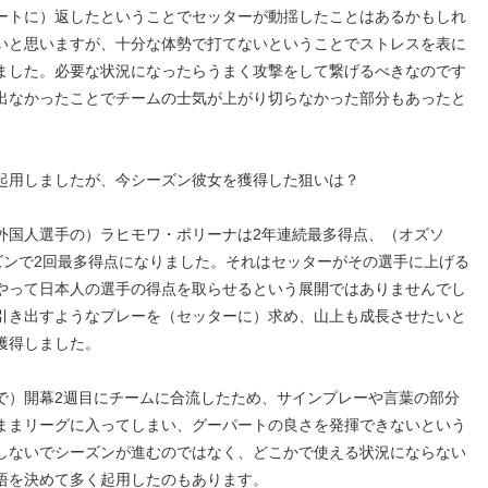
ートに）返したということでセッターが動揺したことはあるかもしれ
いと思いますが、十分な体勢で打てないということでストレスを表に
ました。必要な状況になったらうまく攻撃をして繋げるべきなのです
出なかったことでチームの士気が上がり切らなかった部分もあったと
起用しましたが、今シーズン彼女を獲得した狙いは？
外国人選手の）ラヒモワ・ポリーナは2年連続最多得点、（オズソ
ズンで2回最多得点になりました。それはセッターがその選手に上げる
やって日本人の選手の得点を取らせるという展開ではありませんでし
引き出すようなプレーを（セッターに）求め、山上も成長させたいと
獲得しました。
で）開幕2週目にチームに合流したため、サインプレーや言葉の部分
ままリーグに入ってしまい、グーパートの良さを発揮できないという
しないでシーズンが進むのではなく、どこかで使える状況にならない
悟を決めて多く起用したのもあります。