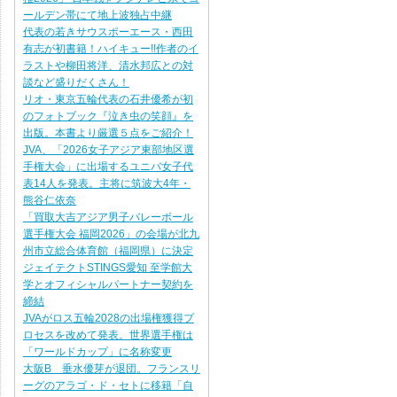
ールデン帯にて地上波独占中継
代表の若きサウスポーエース・西田
有志が初書籍！ハイキュー!!作者のイ
ラストや柳田将洋、清水邦広との対
談など盛りだくさん！
リオ・東京五輪代表の石井優希が初
のフォトブック『泣き虫の笑顔』を
出版。本書より厳選５点をご紹介！
JVA、「2026女子アジア東部地区選
手権大会」に出場するユニバ女子代
表14人を発表。主将に筑波大4年・
熊谷仁依奈
「買取大吉アジア男子バレーボール
選手権大会 福岡2026」の会場が北九
州市立総合体育館（福岡県）に決定
ジェイテクトSTINGS愛知 至学館大
学とオフィシャルパートナー契約を
締結
JVAがロス五輪2028の出場権獲得プ
ロセスを改めて発表。世界選手権は
「ワールドカップ」に名称変更
大阪B 垂水優芽が退団。フランスリ
ーグのアラゴ・ド・セトに移籍「自