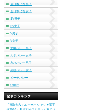
全日本代表 男子
全日本代表 女子
SV男子
SV女子
V男子
V女子
大学バレー 男子
大学バレー 女子
高校バレー 男子
高校バレー 女子
ビーチバレー
Others
「買取大吉 バレーボール アジア選手
権2026」 日本戦をフジテレビ系でゴ