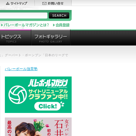
た」グーパート・ポーンプン「日本のリーグで
バレーボール強育塾