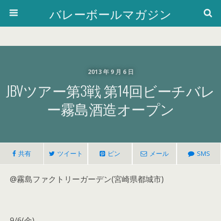
バレーボールマガジン
2013 年 9 月 6 日
JBVツアー第3戦 第14回ビーチバレ
ー霧島酒造オープン
共有
ツイート
ピン
メール
SMS
@霧島ファクトリーガーデン(宮崎県都城市)
9/6(金)