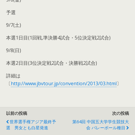
予選
9/7(土)
本選1日目(1回戦,準決勝4試合・5位決定戦2試合)
9/8(日)
本選2日目(3位決定戦2試合・決勝戦2試合)
詳細は
〔
http://www.jbvtour.jp/convention/2013/03.html
〕
以前の投稿
次の投稿
世界選手権アジア最終予
第64回 中国五大学学生競技大
選 男女とも白星発進
会 バレーボール種目