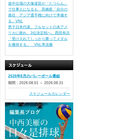
途中出場の大塚達宣が「たつらん」
で仕事人になるも 髙橋藍「自分の
責任 アジア選手権に向けて準備す
る」VNL
男子日本代表、フルセットの末アメ
リカに敗れ、3位決定戦へ。西田有志
「受け入れてしっかり勝ってメダル
を獲得する」 VNL準決勝
2026年8月のバレーボール番組
期間：2026.08.01 ～ 2026.08.31
スケジュールカレンダー