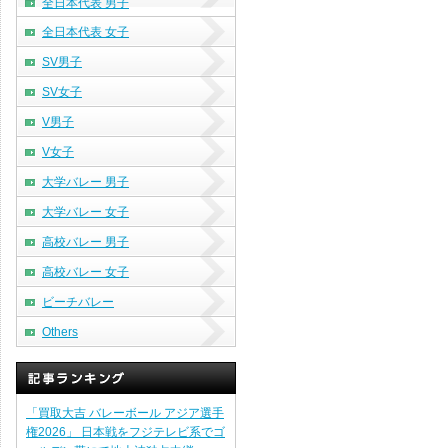
全日本代表 男子
全日本代表 女子
SV男子
SV女子
V男子
V女子
大学バレー 男子
大学バレー 女子
高校バレー 男子
高校バレー 女子
ビーチバレー
Others
「買取大吉 バレーボール アジア選手
権2026」 日本戦をフジテレビ系でゴ