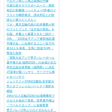
ールデン帯にて地上波独占中継
代表の若きサウスポーエース・西田
有志が初書籍！ハイキュー!!作者のイ
ラストや柳田将洋、清水邦広との対
談など盛りだくさん！
リオ・東京五輪代表の石井優希が初
のフォトブック『泣き虫の笑顔』を
出版。本書より厳選５点をご紹介！
JVA、「2026女子アジア東部地区選
手権大会」に出場するユニバ女子代
表14人を発表。主将に筑波大4年・
熊谷仁依奈
「買取大吉アジア男子バレーボール
選手権大会 福岡2026」の会場が北九
州市立総合体育館（福岡県）に決定
JT深津が髪バッサリ サーブでも東
レをバッサリ
ジェイテクトSTINGS愛知 至学館大
学とオフィシャルパートナー契約を
締結
JVAがロス五輪2028の出場権獲得プ
ロセスを改めて発表。世界選手権は
「ワールドカップ」に名称変更
男子バレー2年ぶりのメダルならず