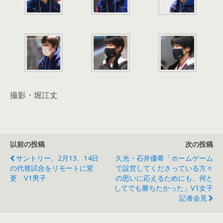
撮影・堀江丈
以前の投稿
次の投稿
サントリー、2月13、14日
久光・石井優希「ホームゲーム
の代替試合をリモートに変
で設営してくださっている方々
更 V1男子
の思いに応えるためにも、何と
してでも勝ちたかった」V1女子
記者会見