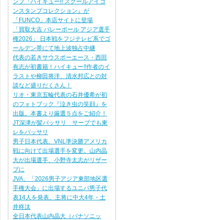
ンプ『ハイキュー!! スクールアイコ
ンスタンプコレクション』が
「FUNCO」本店サイトに登場
「買取大吉 バレーボール アジア選手
権2026」 日本戦をフジテレビ系でゴ
ールデン帯にて地上波独占中継
代表の若きサウスポーエース・西田
有志が初書籍！ハイキュー!!作者のイ
ラストや柳田将洋、清水邦広との対
談など盛りだくさん！
リオ・東京五輪代表の石井優希が初
のフォトブック『泣き虫の笑顔』を
出版。本書より厳選５点をご紹介！
JT深津が髪バッサリ サーブでも東
レをバッサリ
男子日本代表、VNL準決勝アメリカ
戦に向けて出場選手を変更。山内晶
大が出場選手、小野寺太志がリザー
ブに
JVA、「2026男子アジア東部地区選
手権大会」に出場するユニバ男子代
表14人を発表。主将に中大4年・土
井柊汰
全日本代表山内晶大（パナソニッ