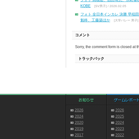
フォト 髙橋藍、西田有志、水町泰杜、宮浦
KOBE
[SV男子] / 2026.02.05
フォト 全日本インカレ 決勝 早稲田
魁柊、工藤築ほか
[大学バレー 男子] / 
コメント
Sorry, the comment form is closed at th
トラックバック
2026
2026
2024
2025
2020
2024
2019
2023
2017
2022