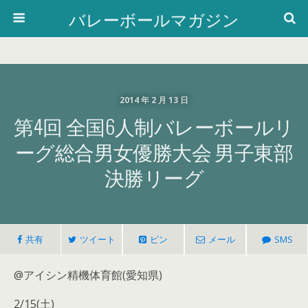
バレーボールマガジン
2014 年 2 月 13 日
第4回 全国6人制バレーボールリ
ーグ総合男女優勝大会 男子東部
決勝リーグ
共有
ツイート
ピン
メール
SMS
@アイシン精機体育館(愛知県)
2/15(土)