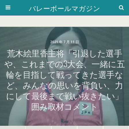
バレーボールマガジン
2021 年 7 月 11 日
荒木絵里香主将「引退した選手
や、これまでの3大会、一緒に五
輪を目指して戦ってきた選手な
ど、みんなの思いを背負い、力
にして最後まで戦い抜きたい」
囲み取材コメント