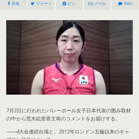
共有
ツイート
ピン
メール
SMS
7月2日に行われたバレーボール女子日本代表の囲み取材
の中から荒木絵里香主将のコメントをお届けする。
――4大会連続出場と、2012年ロンドン五輪以来のキャ