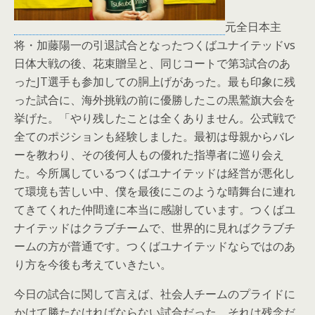
元全日本主
将・加藤陽一の引退試合となったつくばユナイテッドvs
日体大戦の後、花束贈呈と、同じコートで第3試合のあ
ったJT選手も参加しての胴上げがあった。最も印象に残
った試合に、海外挑戦の前に優勝したこの黒鷲旗大会を
挙げた。「やり残したことは全くありません。公式戦で
全てのポジションも経験しました。最初は母親からバレ
ーを教わり、その後何人もの優れた指導者に巡り会え
た。今所属しているつくばユナイテッドは経営が悪化し
て環境も苦しい中、僕を最後にこのような晴舞台に連れ
てきてくれた仲間達に本当に感謝しています。つくばユ
ナイテッドはクラブチームで、世界的に見ればクラブチ
ームの方が普通です。つくばユナイテッドならではのあ
り方を今後も考えていきたい。
今日の試合に関して言えば、社会人チームのプライドに
かけて勝たなければならない試合だった。それは残念だ