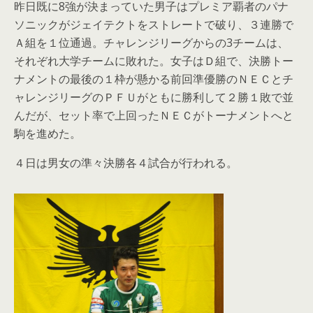
昨日既に8強が決まっていた男子はプレミア覇者のパナ
ソニックがジェイテクトをストレートで破り、３連勝で
Ａ組を１位通過。チャレンジリーグからの3チームは、
それぞれ大学チームに敗れた。女子はＤ組で、決勝トー
ナメントの最後の１枠が懸かる前回準優勝のＮＥＣとチ
ャレンジリーグのＰＦＵがともに勝利して２勝１敗で並
んだが、セット率で上回ったＮＥＣがトーナメントへと
駒を進めた。
４日は男女の準々決勝各４試合が行われる。