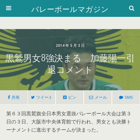
バレーボールマガジン
2014 年 5 月 3 日
黒鷲男女8強決まる 加藤陽一引
退コメント
共有
ツイート
ピン
メール
SMS
第６３回黒鷲旗全日本男女選抜バレーボール大会は第３
日の３日、大阪市中央体育館で行われ、男女とも決勝ト
ーナメントに進出するチームが決まった。