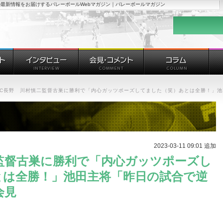
最新情報をお届けするバレーボールWebマガジン｜バレーボールマガジン
VC長野 川村慎二監督古巣に勝利で「内心ガッツポーズしてました（笑）あとは全勝！」池
2023-03-11 09:01 追加
監督古巣に勝利で「内心ガッツポーズし
とは全勝！」池田主将「昨日の試合で逆
会見