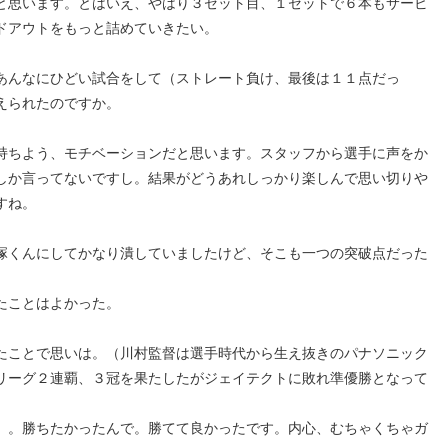
と思います。とはいえ、やはり３セット目、１セットで６本もサービ
ドアウトをもっと詰めていきたい。
あんなにひどい試合をして（ストレート負け、最後は１１点だっ
えられたのですか。
持ちよう、モチベーションだと思います。スタッフから選手に声をか
しか言ってないですし。結果がどうあれしっかり楽しんで思い切りや
すね。
塚くんにしてかなり潰していましたけど、そこも一つの突破点だった
たことはよかった。
たことで思いは。（川村監督は選手時代から生え抜きのパナソニック
リーグ２連覇、３冠を果たしたがジェイテクトに敗れ準優勝となって
）。勝ちたかったんで。勝てて良かったです。内心、むちゃくちゃガ