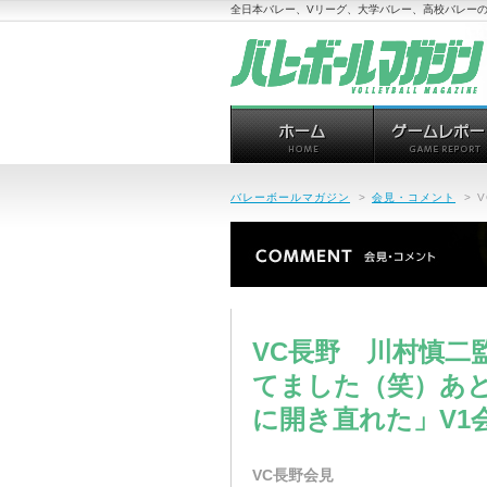
全日本バレー、Vリーグ、大学バレー、高校バレーの
バレーボールマガジン
>
会見・コメント
>
VC長野 川村慎二
てました（笑）あ
に開き直れた」V1
VC長野会見