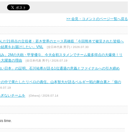
>> 会見・コメントのページ一覧へ戻る
んだ21得点の立役者・若き世界のエース髙橋藍「今回熊本で被災された皆様へ
結果をお届けしたい」VNL
[全日本代表 男子] / 2026.07.30
強み」2Mの大砲・甲斐優斗、今大会初スタメンでチーム最多得点の大爆発！リ
た大躍進の理由
[全日本代表 男子] / 2026.07.19
強い日本」の証明。石川祐希が語る1位通過の意義とファイナルへの引き締め
その中で果たしたリベロの責任。山本智大が語るベルギー戦の舞台裏と「個の
.07.19
過ぎないチームを
[Others] / 2026.07.14
is time.