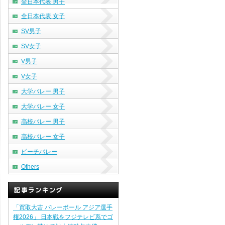
全日本代表 男子
全日本代表 女子
SV男子
SV女子
V男子
V女子
大学バレー 男子
大学バレー 女子
高校バレー 男子
高校バレー 女子
ビーチバレー
Others
「買取大吉 バレーボール アジア選手
権2026」 日本戦をフジテレビ系でゴ