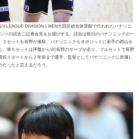
LEAGUE DIVISION１MEN大田区総合体育館で行われたパナソニ
デンツの試合ご記者会見をお届けする。試合は前日のパナソニックの一
、２セットを長野が連取。パナソニックもオポジットに若手の西山を
も、第５セットは序盤からVC長野のサーブが走り、フルセットで長野
現役スタートから２年前まで選手、監督としてパナソニックに所属し
のだったと言えるだろう。