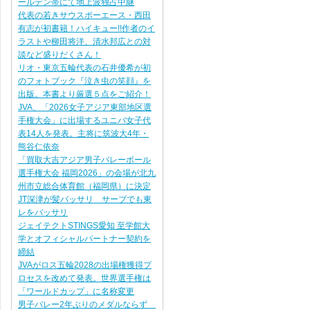
ールデン帯にて地上波独占中継
代表の若きサウスポーエース・西田
有志が初書籍！ハイキュー!!作者のイ
ラストや柳田将洋、清水邦広との対
談など盛りだくさん！
リオ・東京五輪代表の石井優希が初
のフォトブック『泣き虫の笑顔』を
出版。本書より厳選５点をご紹介！
JVA、「2026女子アジア東部地区選
手権大会」に出場するユニバ女子代
表14人を発表。主将に筑波大4年・
熊谷仁依奈
「買取大吉アジア男子バレーボール
選手権大会 福岡2026」の会場が北九
州市立総合体育館（福岡県）に決定
JT深津が髪バッサリ サーブでも東
レをバッサリ
ジェイテクトSTINGS愛知 至学館大
学とオフィシャルパートナー契約を
締結
JVAがロス五輪2028の出場権獲得プ
ロセスを改めて発表。世界選手権は
「ワールドカップ」に名称変更
男子バレー2年ぶりのメダルならず