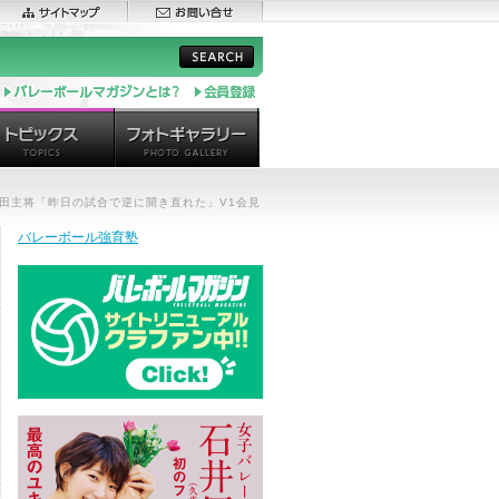
田主将「昨日の試合で逆に開き直れた」V1会見
バレーボール強育塾