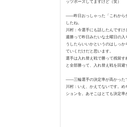
ッツポーズしてますけど（笑）
――昨日おっしゃった「これから
したね。
川村：今選手にも話したんですけ
週勝って昨日みたいな土曜日の入
うしたらいいかというのはしっか
ていくだけだと思います。
選手は入れ替え戦で勝って残留す
と全部勝って、入れ替え戦を回避
――三輪選手の決定率が高かった
川村：いえ、かえてないです。め
ションを。あそこはとても決定率