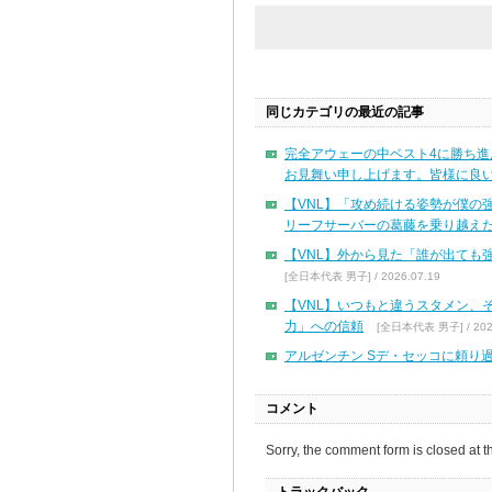
同じカテゴリの最近の記事
完全アウェーの中ベスト4に勝ち進
お見舞い申し上げます。皆様に良い
【VNL】「攻め続ける姿勢が僕の
リーフサーバーの葛藤を乗り越え
【VNL】外から見た「誰が出ても
[全日本代表 男子] / 2026.07.19
【VNL】いつもと違うスタメン、
力」への信頼
[全日本代表 男子] / 2026
アルゼンチン Sデ・セッコに頼り
コメント
Sorry, the comment form is closed at th