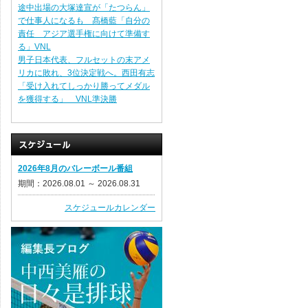
途中出場の大塚達宣が「たつらん」
で仕事人になるも 髙橋藍「自分の
責任 アジア選手権に向けて準備す
る」VNL
男子日本代表、フルセットの末アメ
リカに敗れ、3位決定戦へ。西田有志
「受け入れてしっかり勝ってメダル
を獲得する」 VNL準決勝
2026年8月のバレーボール番組
期間：2026.08.01 ～ 2026.08.31
スケジュールカレンダー