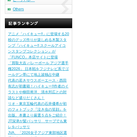
ビーチバレー
Others
アニメ「ハイキュー!!」に登場する20
校のグッズ作りが楽しめる木製スタ
ンプ『ハイキュー!! スクールアイコ
ンスタンプコレクション』が
「FUNCO」本店サイトに登場
「買取大吉 バレーボール アジア選手
権2026」 日本戦をフジテレビ系でゴ
ールデン帯にて地上波独占中継
代表の若きサウスポーエース・西田
有志が初書籍！ハイキュー!!作者のイ
ラストや柳田将洋、清水邦広との対
談など盛りだくさん！
リオ・東京五輪代表の石井優希が初
のフォトブック『泣き虫の笑顔』を
出版。本書より厳選５点をご紹介！
JT深津が髪バッサリ サーブでも東
レをバッサリ
JVA、「2026女子アジア東部地区選