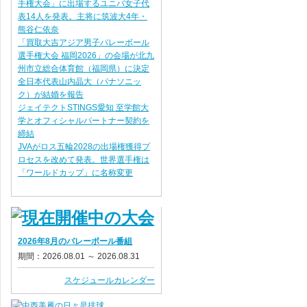
手権大会」に出場するユニバ女子代
表14人を発表。主将に筑波大4年・
熊谷仁依奈
「買取大吉アジア男子バレーボール
選手権大会 福岡2026」の会場が北九
州市立総合体育館（福岡県）に決定
全日本代表山内晶大（パナソニッ
ク）が結婚を報告
ジェイテクトSTINGS愛知 至学館大
学とオフィシャルパートナー契約を
締結
JVAがロス五輪2028の出場権獲得プ
ロセスを改めて発表。世界選手権は
「ワールドカップ」に名称変更
2026年8月のバレーボール番組
期間：2026.08.01 ～ 2026.08.31
スケジュールカレンダー