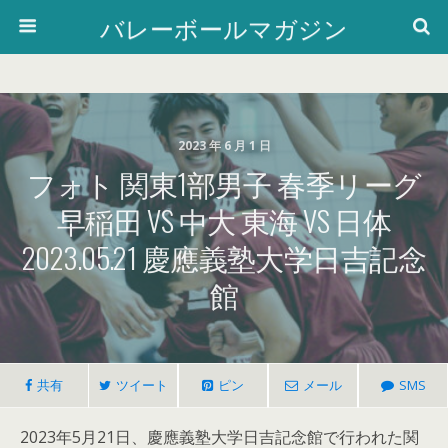
バレーボールマガジン
2023 年 6 月 1 日
フォト 関東1部男子 春季リーグ
早稲田 VS 中大 東海 VS 日体
2023.05.21 慶應義塾大学日吉記念
館
共有
ツイート
ピン
メール
SMS
2023年5月21日、慶應義塾大学日吉記念館で行われた関