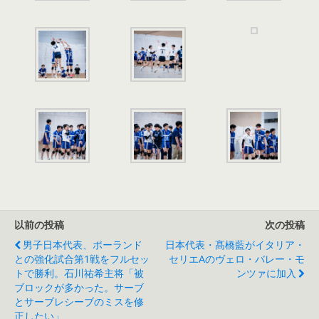
以前の投稿
次の投稿
男子日本代表、ポーランド
日本代表・髙橋藍がイタリア・
との強化試合第1戦をフルセッ
セリエAのヴェロ・バレー・モ
トで勝利。石川祐希主将「被
ンツァに加入
ブロックが多かった。サーブ
とサーブレシーブのミスを修
正したい」