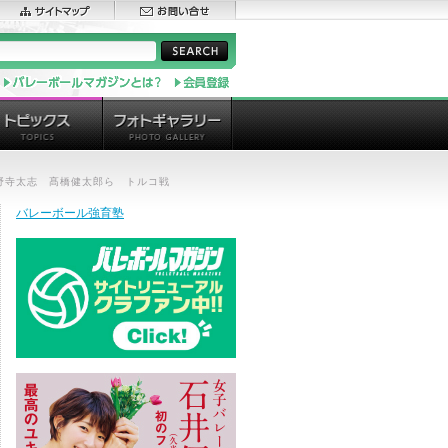
小野寺太志 髙橋健太郎ら トルコ戦
バレーボール強育塾