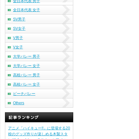
全日本代表 男子
全日本代表 女子
SV男子
SV女子
V男子
V女子
大学バレー 男子
大学バレー 女子
高校バレー 男子
高校バレー 女子
ビーチバレー
Others
アニメ「ハイキュー!!」に登場する20
校のグッズ作りが楽しめる木製スタ