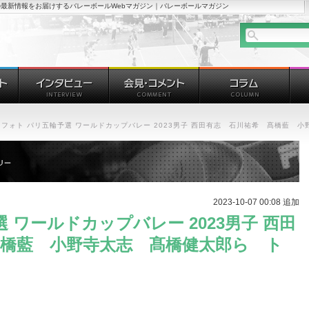
最新情報をお届けするバレーボールWebマガジン｜バレーボールマガジン
フォト パリ五輪予選 ワールドカップバレー 2023男子 西田有志 石川祐希 髙橋藍 
2023-10-07 00:08 追加
 ワールドカップバレー 2023男子 西田
髙橋藍 小野寺太志 髙橋健太郎ら ト