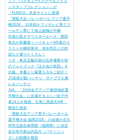
ンプ『ハイキュー!! スクールアイコ
ンスタンプコレクション』が
「FUNCO」本店サイトに登場
「買取大吉 バレーボール アジア選手
権2026」 日本戦をフジテレビ系でゴ
ールデン帯にて地上波独占中継
代表の若きサウスポーエース・西田
有志が初書籍！ハイキュー!!作者のイ
ラストや柳田将洋、清水邦広との対
談など盛りだくさん！
リオ・東京五輪代表の石井優希が初
のフォトブック『泣き虫の笑顔』を
出版。本書より厳選５点をご紹介！
JT深津が髪バッサリ サーブでも東
レをバッサリ
JVA、「2026女子アジア東部地区選
手権大会」に出場するユニバ女子代
表14人を発表。主将に筑波大4年・
熊谷仁依奈
「買取大吉アジア男子バレーボール
選手権大会 福岡2026」の会場が北九
州市立総合体育館（福岡県）に決定
全日本代表山内晶大（パナソニッ
ク）が結婚を報告