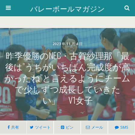
バレーボールマガジン
2023 年 11 月 4 日
昨季優勝のNEC・古賀紗理那「最
後は”うちがいちばん完成度が高
かったね”と言えるようにチーム
で少しずつ成長していきた
い」 V1女子
共有
ツイート
ピン
メール
SMS