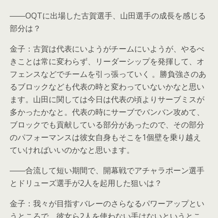
――OQTに出場した古賀選手、山田選手の成長を感じる
部分は？
金子：古賀は代表にいようがチームにいようが、やるべ
きことは常に変わらず、リーダーシップを発揮して、オ
フェンスなどでチームを引っ張っていく 。勝負強さのあ
るブロックなども代表の時と変わっていないかなと思い
ます。山田に関しては今日は代表の頃よりサーブミスが
多かったかなと。代表の時にサーブでバンバン攻めて、
ブロックでも貢献している部分があったので、その部分
のパフォーマンスは彼女自身もそこを1個壁を乗り越え
ていければいいのかなと思います。
――合流して短い期間で、開幕戦でアチャラポーン選手
とドリューズ選手が2人を起用した狙いは？
金子：我々が目指すバレーのさらなるパワーアップとい
うところで、彼女ら2人を使わない手はないというとこ