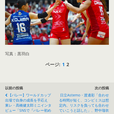
写真：黒羽白
ページ:
1
2
以前の投稿
次の投稿
【バレー】ワールドカップ
日立Astemo・渡邊彩「合わせ
出場で自身の成長を手応え
る時間が短く、コンビミスは想
東レ・髙橋健太郎ミニインタ
定内。リスクを負っても合わせ
ビュー「SNSで『バレー初め
ていこうと話した」、野中瑠衣