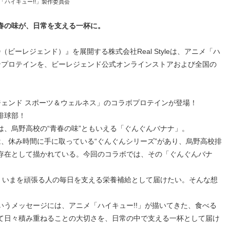
／集英社・「ハイキュー!!」製作委員会
春の味が、日常を支える一杯に。
D（ビーレジェンド）』を展開する株式会社Real Styleは、アニメ「ハ
ョンプロテインを、ビーレジェンド公式オンラインストアおよび全国の
ジェンド スポーツ＆ウェルネス」のコラボプロテインが登場！
排球部！
は、烏野高校の“青春の味”ともいえる「ぐんぐんバナナ」。
は、休み時間に手に取っている“ぐんぐんシリーズ”があり、烏野高校排
存在として描かれている。今回のコラボでは、その「ぐんぐんバナ
。
を、いまを頑張る人の毎日を支える栄養補給として届けたい。そんな想
いうメッセージには、アニメ「ハイキュー!!」が描いてきた、食べる
て日々積み重ねることの大切さを、日常の中で支える一杯として届け