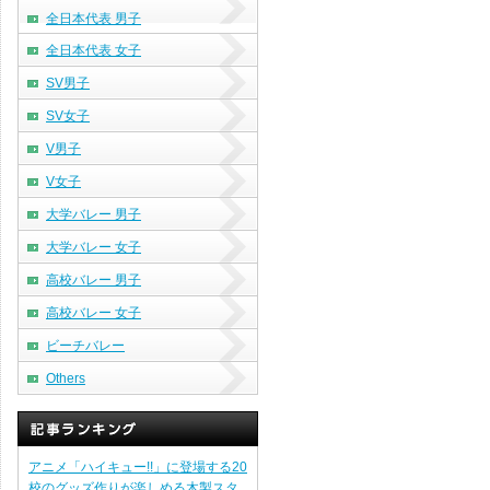
全日本代表 男子
全日本代表 女子
SV男子
SV女子
V男子
V女子
大学バレー 男子
大学バレー 女子
高校バレー 男子
高校バレー 女子
ビーチバレー
Others
アニメ「ハイキュー!!」に登場する20
校のグッズ作りが楽しめる木製スタ