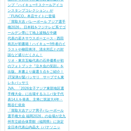
ンプ『ハイキュー!! スクールアイコ
ンスタンプコレクション』が
「FUNCO」本店サイトに登場
「買取大吉 バレーボール アジア選手
権2026」 日本戦をフジテレビ系でゴ
ールデン帯にて地上波独占中継
代表の若きサウスポーエース・西田
有志が初書籍！ハイキュー!!作者のイ
ラストや柳田将洋、清水邦広との対
談など盛りだくさん！
リオ・東京五輪代表の石井優希が初
のフォトブック『泣き虫の笑顔』を
出版。本書より厳選５点をご紹介！
JT深津が髪バッサリ サーブでも東
レをバッサリ
JVA、「2026女子アジア東部地区選
手権大会」に出場するユニバ女子代
表14人を発表。主将に筑波大4年・
熊谷仁依奈
「買取大吉アジア男子バレーボール
選手権大会 福岡2026」の会場が北九
州市立総合体育館（福岡県）に決定
全日本代表山内晶大（パナソニッ