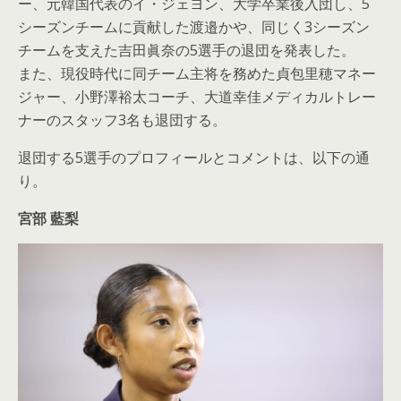
ー、元韓国代表のイ・ジェヨン、大学卒業後入団し、5
シーズンチームに貢献した渡邉かや、同じく3シーズン
チームを支えた吉田眞奈の5選手の退団を発表した。
また、現役時代に同チーム主将を務めた貞包里穂マネー
ジャー、小野澤裕太コーチ、大道幸佳メディカルトレー
ナーのスタッフ3名も退団する。
退団する5選手のプロフィールとコメントは、以下の通
り。
宮部 藍梨