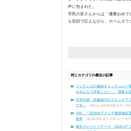
声に包まれた。
市民の皆さんからは「優勝おめで
も笑顔で応えながら、ホームタウ
同じカテゴリの最近の記事
フジテレビの番組キャッチコピー”
をみんなで共有したい」 買取大吉
日本代表・佐藤淑乃がスキンケア
です」
[Others,全日本代表 女子] / 2026
JVA、「2026女子アジア東部地
依奈
[全日本代表 女子,大学バレー 女子] / 
東京グレートベアーズ 2026-2