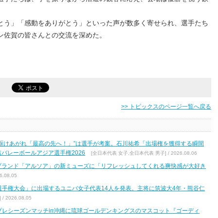
とう」「感動をありがとう」といった声が数多く寄せられ、選手たち
ン佐賀の皆さんとの交流を深めた。
>> トピックスのページ一覧へ戻る
駆けあがれ「最高の先へ！」”は選手が考案。石川祐希「出場権を獲得する瞬間
バレーボールアジア選手権2026
[全日本代表 女子,全日本代表 男子] / 2026.08.06
ブランド「アルソア」の新ミューズに「リフレッシュしてくれる爽快感が大好き
.08.05
区選手権大会」に出場するユニバ女子代表14人を発表。主将に筑波大4年・熊谷仁
2026.08.05
7 プレシーズンマッチin沖縄に琉球ゴールデンキングスのマスコット『ゴーディ