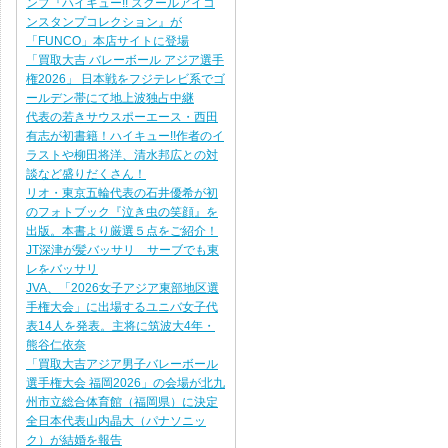
ンプ『ハイキュー!! スクールアイコ
ンスタンプコレクション』が
「FUNCO」本店サイトに登場
「買取大吉 バレーボール アジア選手
権2026」 日本戦をフジテレビ系でゴ
ールデン帯にて地上波独占中継
代表の若きサウスポーエース・西田
有志が初書籍！ハイキュー!!作者のイ
ラストや柳田将洋、清水邦広との対
談など盛りだくさん！
リオ・東京五輪代表の石井優希が初
のフォトブック『泣き虫の笑顔』を
出版。本書より厳選５点をご紹介！
JT深津が髪バッサリ サーブでも東
レをバッサリ
JVA、「2026女子アジア東部地区選
手権大会」に出場するユニバ女子代
表14人を発表。主将に筑波大4年・
熊谷仁依奈
「買取大吉アジア男子バレーボール
選手権大会 福岡2026」の会場が北九
州市立総合体育館（福岡県）に決定
全日本代表山内晶大（パナソニッ
ク）が結婚を報告