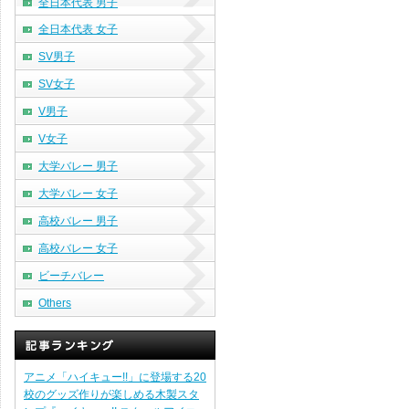
全日本代表 男子
全日本代表 女子
SV男子
SV女子
V男子
V女子
大学バレー 男子
大学バレー 女子
高校バレー 男子
高校バレー 女子
ビーチバレー
Others
アニメ「ハイキュー!!」に登場する20
校のグッズ作りが楽しめる木製スタ