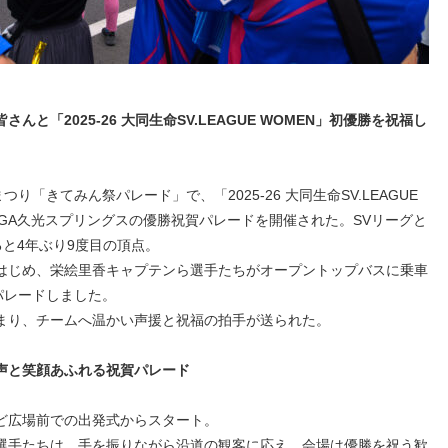
と「2025-26 大同生命SV.LEAGUE WOMEN」初優勝を祝福し
り「きてみん祭パレード」で、「2025-26 大同生命SV.LEAGUE
AGA久光スプリングスの優勝祝賀パレードを開催された。SVリーグと
と4年ぶり9度目の頂点。
はじめ、栄絵里香キャプテンら選手たちがオープントップバスに乗車
パレードしました。
まり、チームへ温かい声援と祝福の拍手が送られた。
声と笑顔あふれる祝賀パレード
ど広場前での出発式からスタート。
選手たちは、手を振りながら沿道の観客に応え、会場は優勝を祝う歓