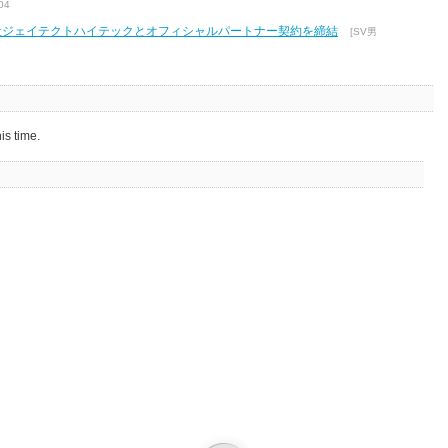
04
式会社ジェイテクトハイテックとオフィシャルパートナー契約を締結
[SV男
is time.