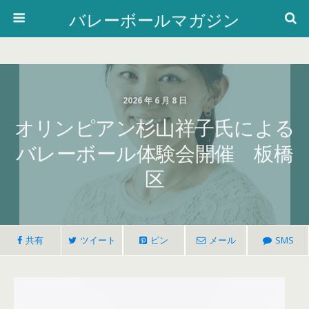
バレーボールマガジン
2026 年 6 月 8 日
オリンピアン杉山祥子氏による
バレーボール体験会開催 板橋
区
共有
ツイート
ピン
メール
SMS