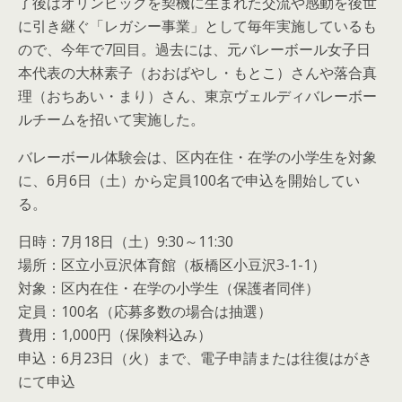
了後はオリンピックを契機に生まれた交流や感動を後世
に引き継ぐ「レガシー事業」として毎年実施しているも
ので、今年で7回目。過去には、元バレーボール女子日
本代表の大林素子（おおばやし・もとこ）さんや落合真
理（おちあい・まり）さん、東京ヴェルディバレーボー
ルチームを招いて実施した。
バレーボール体験会は、区内在住・在学の小学生を対象
に、6月6日（土）から定員100名で申込を開始してい
る。
日時：7月18日（土）9:30～11:30
場所：区立小豆沢体育館（板橋区小豆沢3-1-1）
対象：区内在住・在学の小学生（保護者同伴）
定員：100名（応募多数の場合は抽選）
費用：1,000円（保険料込み）
申込：6月23日（火）まで、電子申請または往復はがき
にて申込