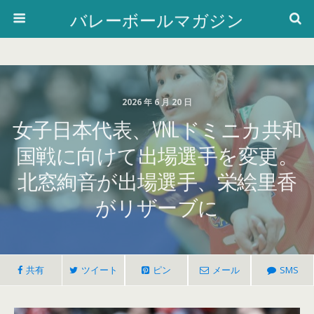
バレーボールマガジン
2026 年 6 月 20 日
女子日本代表、VNLドミニカ共和
国戦に向けて出場選手を変更。
北窓絢音が出場選手、栄絵里香
がリザーブに
共有
ツイート
ピン
メール
SMS